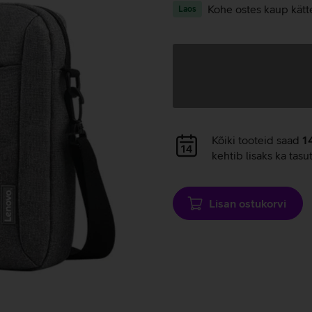
Kohe ostes kaup kätt
Laos
Andmete
laadimine
Andmete
Kõiki tooteid saad
1
laadimine
kehtib lisaks ka tasu
Lisan ostukorvi