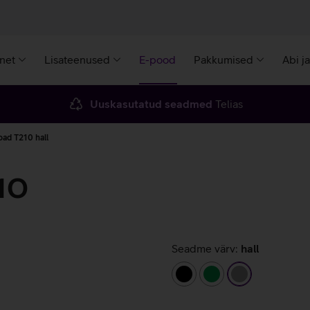
rnet
Lisateenused
E-pood
Pakkumised
Abi j
Uuskasutatud seadmed
Telias
oad T210 hall
10
Seadme värv:
hall
must
roheline
hall