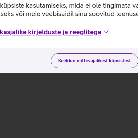
e küpsiste kasutamiseks, mida ei ole tingimata v
seks või meie veebisaidil sinu soovitud teenu
ja kasutusviisidega tootja kodulehel
asjalike kirjelduste ja reeglitega
Keeldun mittevajalikest küpsistest