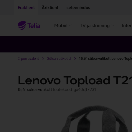
Liigu edasi põhisisu juurde
Ligipääsetavus
Eraklient
Äriklient
Iseteenindus
Mobiil
TV ja striiming
Inte
E-poe avaleht
Sülearvutikotid
15,6'' sülearvutikott Lenovo Topl
Lenovo Topload T2
15,6'' sülearvutikott
Tootekood: gx40q17231