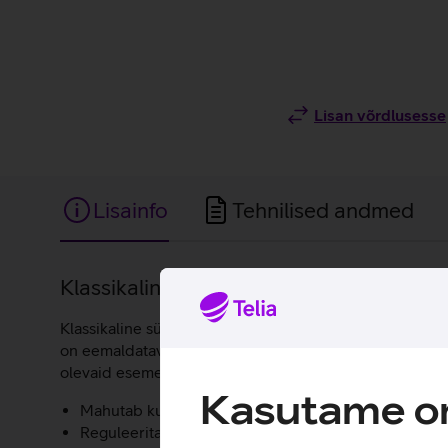
Lisan võrdlusesse
Lisainfo
Tehnilised andmed
Lisainfo
Klassikaline sülearvutikott igapäevasek
Klassikaline sülearvutikott, mis mahutab kuni 15,6'' sül
on eemaldatav ja kotti saab kanda ka ainult käe otsas. K
olevaid esemeid.
Kasutame om
Mahutab kuni 15,6-tollise sülearvuti.
Reguleeritav õlarihm.