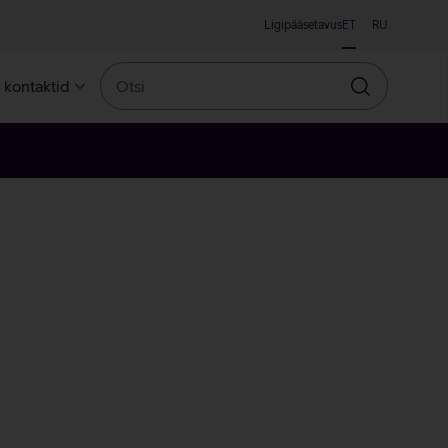
Ligipääsetavus
ET
RU
Otsi
a kontaktid
Otsin