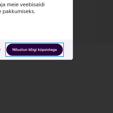
aja meie veebisaidi
se pakkumiseks.
Nõustun kõigi küpsistega