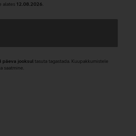
e alates
12.08.2026
.
4 päeva jooksul
tasuta tagastada. Kuupakkumistele
ta saatmine.