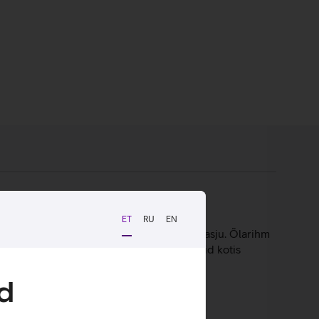
ET
RU
EN
mis mahutab laadijat ja teisi väärtuslikke asju. Õlarihm
mendustega, et kaitsta nii arvutit kui muid kotis
d