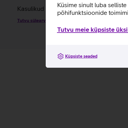
Küsime sinult luba sellist
Kasulikud lingid
põhifunktsioonide toimimi
Tutvu sülearvutikoti Lenovo Topload T210 omaduste 
Tutvu meie küpsiste üksik
Küpsiste seaded