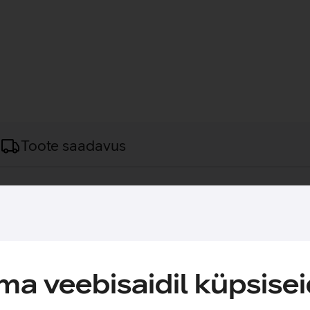
Toote saadavus
s kasutamiseks.
earvuti. Mugavust lisab hõlpsasti kasutatav lukuga eesmine tasku, 
otil on tugev kangas, mis on vastupidav, kuid samas korralike peh
a veebisaidil küpsisei