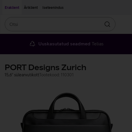
Liigu edasi põhisisu juurde
Ligipääsetavus
Eraklient
Äriklient
Iseteenindus
Otsi
Otsin
Uuskasutatud seadmed
Telias
PORT Designs Zurich
15,6'' sülearvutikott
Tootekood: 110301