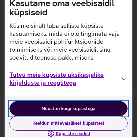
Kasutame oma veebisaidil
kontoritööks vajalikku ning mobiiltelefoni. Reisima minnes
on võimalus kott kinnitada kohvrisangale. Õlapael koos
küpsiseid
stiilsete käepidemetega lisab kasutusmugavust ja
meelepärasust igale kandjale.
Küsime sinult luba selliste küpsiste
kasutamiseks, mida ei ole tingimata vaja
Kasulikud lingid
meie veebisaidi põhifunktsioonide
toimimiseks või meie veebisaidil sinu
Tutvu sülearvutikoti Port Designs Zurich omaduste ja
kasutusviisidega tootja kodulehel
soovitud teenuse pakkumiseks.
Tutvu meie küpsiste üksikasjalike
kirjelduste ja reeglitega
Nõustun kõigi küpsistega
Keeldun mittevajalikest küpsistest
Küpsiste seaded