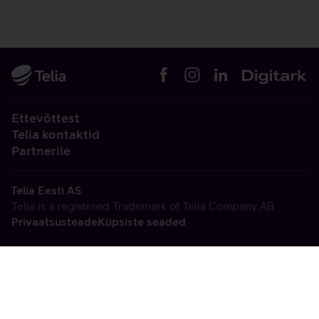
Ettevõttest
Telia kontaktid
Partnerile
Telia Eesti AS
Telia is a registered Trademark of Telia Company AB
Privaatsusteade
Küpsiste seaded