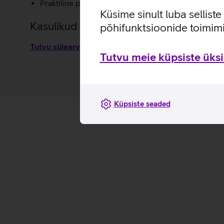
Praktiline pagasirihm võimaldab seljakoti mugavalt
Küsime sinult luba sellist
Kasulikud lingid
põhifunktsioonide toimimi
Tutvu sülearvutikoti Xiaomi Roll Top Casual omaduste
Tutvu meie küpsiste üksik
Küpsiste seaded