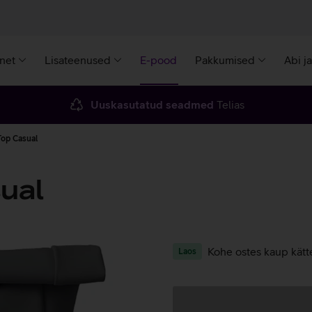
rnet
Lisateenused
E-pood
Pakkumised
Abi j
Uuskasutatud seadmed
Telias
 Top Casual
sual
Kohe ostes kaup kätt
Laos