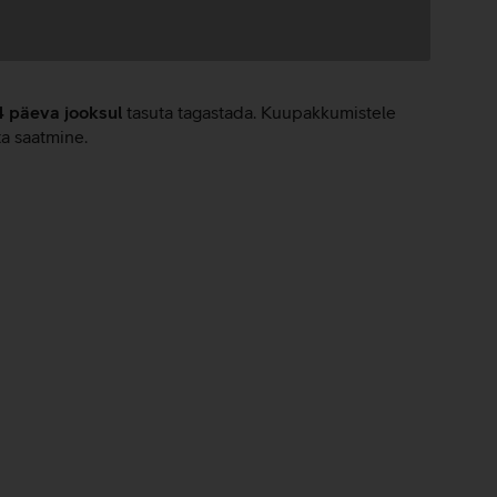
4 päeva jooksul
tasuta tagastada. Kuupakkumistele
ta saatmine.