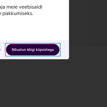
aja meie veebisaidi
se pakkumiseks.
Nõustun kõigi küpsistega