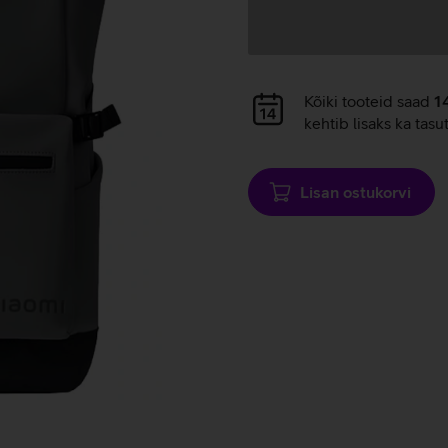
Andmete
laadimine
Andmete
Kõiki tooteid saad
1
laadimine
kehtib lisaks ka tasu
Lisan ostukorvi