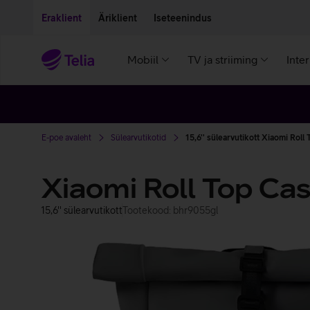
Liigu edasi põhisisu juurde
Ligipääsetavus
Eraklient
Äriklient
Iseteenindus
Mobiil
TV ja striiming
Inte
E-poe avaleht
Sülearvutikotid
15,6'' sülearvutikott Xiaomi Roll
Xiaomi Roll Top Ca
15,6'' sülearvutikott
Tootekood: bhr9055gl