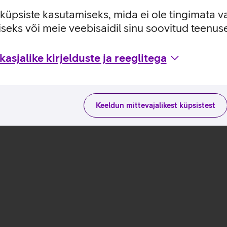
 kohvrikäepideme külge kinnitada.
e küpsiste kasutamiseks, mida ei ole tingimata v
seks või meie veebisaidil sinu soovitud teenu
 ja kasutusviisidega tootja kodulehel
asjalike kirjelduste ja reeglitega
Keeldun mittevajalikest küpsistest