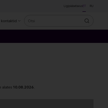
Ligipääsetavus
ET
RU
Otsi
a kontaktid
Otsin
e alates
10.08.2026
.