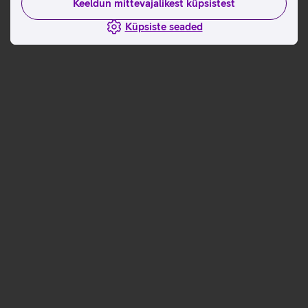
Keeldun mittevajalikest küpsistest
Küpsiste seaded