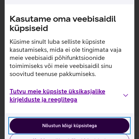
kõige vajaliku tarbeks. Lisaks on koti tagaküljel olemas
kinnitus reisikohvrile.
Kasutame oma veebisaidil
Mahutab kuni 15,6-tollise sülearvuti.
küpsiseid
Suur taskut arvuti ja lisavarustuse jaoks.
Lukkudega suletavad välised lisataskud, kus saab
Küsime sinult luba selliste küpsiste
mugavalt hoiustada väiksemaid tarvikuid.
Veepudeli hoidja.
kasutamiseks, mida ei ole tingimata vaja
Valmistatud taaskasutatud materjalidest.
meie veebisaidi põhifunktsioonide
toimimiseks või meie veebisaidil sinu
Kasulikud lingid
soovitud teenuse pakkumiseks.
Tutvu sülearvutikoti Lenovo ThinkPad Essential Plus
omaduste ja kasutusviisidega tootja kodulehel
Tutvu meie küpsiste üksikasjalike
kirjelduste ja reeglitega
Nõustun kõigi küpsistega