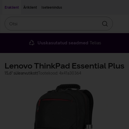
Liigu edasi põhisisu juurde
Ligipääsetavus
Eraklient
Äriklient
Iseteenindus
Otsi
Otsin
Uuskasutatud seadmed
Telias
Lenovo ThinkPad Essential Plus
15,6" sülearvutikott
Tootekood: 4x41a30364