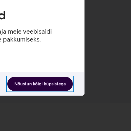
d
aja meie veebisaidi
oma taskutes.
se pakkumiseks.
mustes.
Nõustun kõigi küpsistega