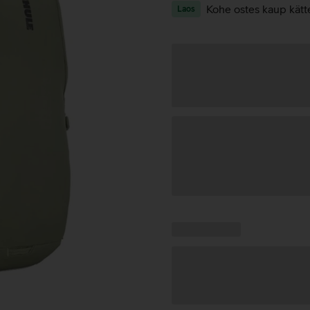
Kohe ostes kaup kätt
Laos
Andmete
laadimine
Kampaania
Andmete
pakkumised:
laadimine