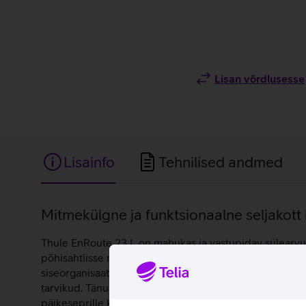
Lisan võrdlusesse
Lisainfo
Tehnilised andmed
Lisainfo
Mitmekülgne ja funktsionaalne seljakot
Thule EnRoute 23 L on mahukas ja vastupidav sülearvuti
põhisahtlisse mahub kuni 16-tolline sülearvuti, tahvel
siseorganisaatoriga aitab väiksemad esemed korrastatul
tarvikud. Tänu sellele on seljakott eriti praktiline nii
päikeseprille kriimustuste eest ning muudab need kiire