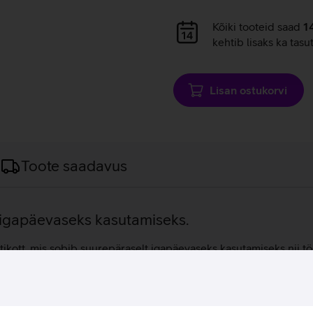
Andmete
Kõiki tooteid saad
1
laadimine
kehtib lisaks ka tasu
Lisan ostukorvi
Toote saadavus
t igapäevaseks kasutamiseks.
kott, mis sobib suurepäraselt igapäevaseks kasutamiseks nii tö
arvuti ja igapäevased tarvikud, mida kaitsevad tõstetud ja peh
t hoida, samal ajal kui teises sektsioonis paiknev veekindel T
 treeningule minnes kui ka nädalavahetuse väljasõitudel. Pehme v
sti leitavaks. Seljakott on valmistatud vastupidavast 400D nailo