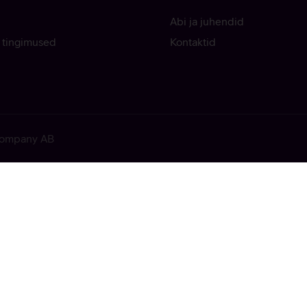
Abi ja juhendid
 tingimused
Kontaktid
 Company AB