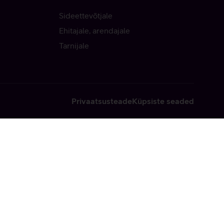
Sideettevõtjale
Ehitajale, arendajale
Tarnijale
Privaatsusteade
Küpsiste seaded