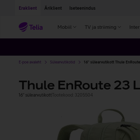
Liigu edasi põhisisu juurde
Ligipääsetavus
Eraklient
Äriklient
Iseteenindus
Mobiil
TV ja striiming
Inte
E-poe avaleht
Sülearvutikotid
16'' sülearvutikott Thule EnRout
Thule EnRoute 23 
16'' sülearvutikott
Tootekood: 3205504