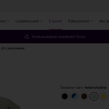
rnet
Lisateenused
E-pood
Pakkumised
Abi j
Uuskasutatud seadmed
Telias
e 23 L heleroheline
L
Seadme värv:
heleroheline
must
tumesinine/helesin
tumepruun
helerohe
ko