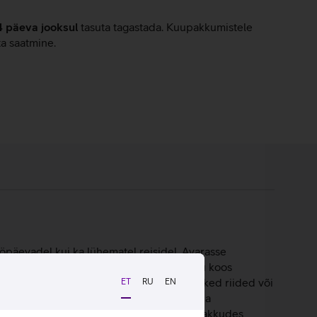
4 päeva jooksul
tasuta tagastada. Kuupakkumistele
ta saatmine.
öpäevadel kui ka lühematel reisidel. Avarasse
mendatud taskud. Eesmise tõmblukuga tasku koos
PU-tasku võimaldab mugavalt eraldada niisked riided või
ET
RU
EN
oodriga väärisesemetasku kaitseb telefoni ja
nist, millel on PFC-vaba veekindel kate, pakkudes