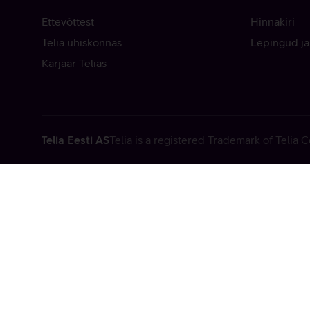
Ettevõttest
Hinnakiri
Telia ühiskonnas
Lepingud ja
Karjäär Telias
Telia Eesti AS
Telia is a registered Trademark of Telia