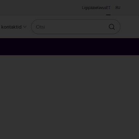
Ligipääsetavus
ET
RU
Otsi
a kontaktid
Otsin
ine
line
llane