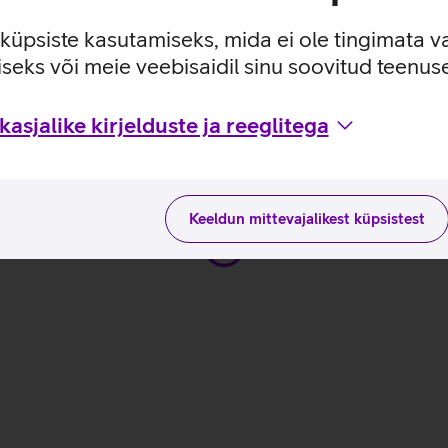
e küpsiste kasutamiseks, mida ei ole tingimata v
seks või meie veebisaidil sinu soovitud teenu
sutusviisidega tootja kodulehel
asjalike kirjelduste ja reeglitega
Keeldun mittevajalikest küpsistest