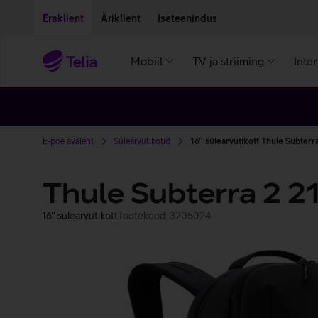
Liigu edasi põhisisu juurde
Ligipääsetavus
Eraklient
Äriklient
Iseteenindus
Mobiil
TV ja striiming
Inte
E-poe avaleht
Sülearvutikotid
16'' sülearvutikott Thule Subterr
Thule Subterra 2 21
16'' sülearvutikott
Tootekood: 3205024