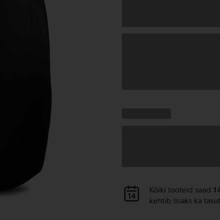
Andmete
laadimine
Kampaania
Andmete
pakkumised:
laadimine
Andmete
Kõiki tooteid saad
1
laadimine
kehtib lisaks ka tasu