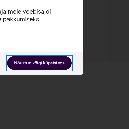
aja meie veebisaidi
se pakkumiseks.
Nõustun kõigi küpsistega