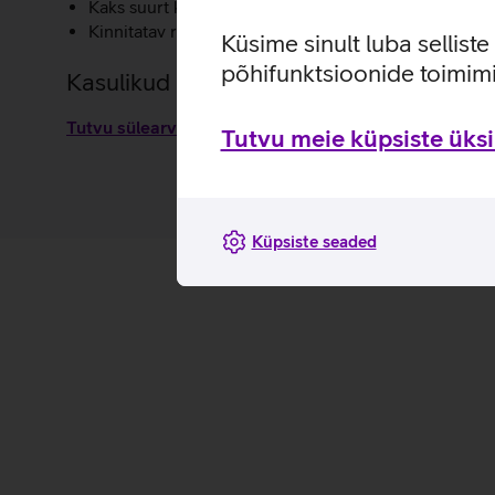
Kaks suurt külgmist veepudelitaskut.
Kinnitatav ratastel kohvri külge.
Küsime sinult luba sellist
põhifunktsioonide toimimi
Kasulikud lingid
Tutvu sülearvutikoti Thule Subterra 2 omaduste ja ka
Tutvu meie küpsiste üksik
Küpsiste seaded