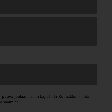
4 päeva jooksul
tasuta tagastada. Kuupakkumistele
ta saatmine.