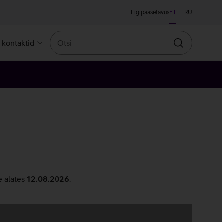
Ligipääsetavus
ET
RU
Otsi
a kontaktid
Otsin
e alates
12.08.2026
.