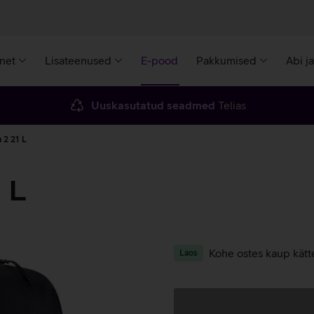
rnet
Lisateenused
E-pood
Pakkumised
Abi j
Uuskasutatud seadmed
Telias
a 2 21 L
 L
Kohe ostes kaup kätt
Laos