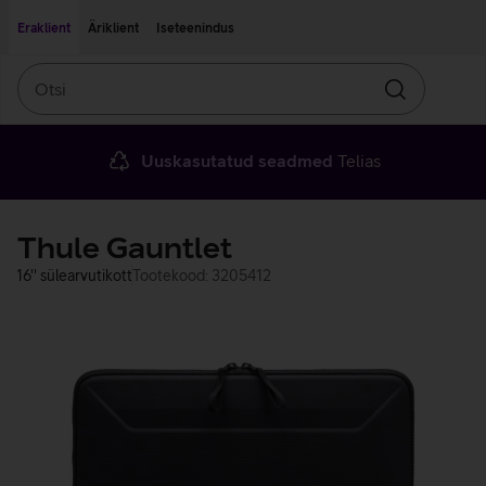
Liigu edasi põhisisu juurde
Ligipääsetavus
Eraklient
Äriklient
Iseteenindus
Otsi
Otsin
Uuskasutatud seadmed
Telias
Thule Gauntlet
16'' sülearvutikott
Tootekood: 3205412