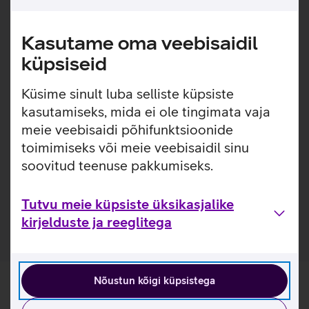
kaitsega hoiab seadme turvaliselt ka aktiivse kasutuse ajal.
Polsterdatud sisemus vähendab põrutuste mõju ja kaitseb
kriimustuste eest, tagades sülearvutile kindla ja turvalise
Kasutame oma veebisaidil
keskkonna. Praktiline klappkorpus võimaldab sülearvutit
küpsiseid
kasutada otse ümbrisest, muutes töö mugavaks ja sujuvaks.
Küsime sinult luba selliste küpsiste
Sobib 16" MacBook Pro'le, 15" MacBook Air'ile ning
teistele kuni 16‑tollistele sülearvutitele.
kasutamiseks, mida ei ole tingimata vaja
Valmistatud 100% taaskasutatud materjalidest.
meie veebisaidi põhifunktsioonide
toimimiseks või meie veebisaidil sinu
Kasulikud lingid
soovitud teenuse pakkumiseks.
Tutvu sülearvutikoti Thule Gauntlet omaduste ja
kasutusviisidega tootja kodulehel
Tutvu meie küpsiste üksikasjalike
kirjelduste ja reeglitega
Nõustun kõigi küpsistega