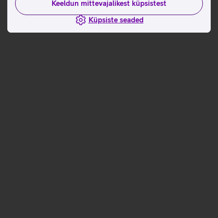
Keeldun mittevajalikest küpsistest
Küpsiste seaded