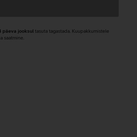
4 päeva jooksul
tasuta tagastada. Kuupakkumistele
ta saatmine.