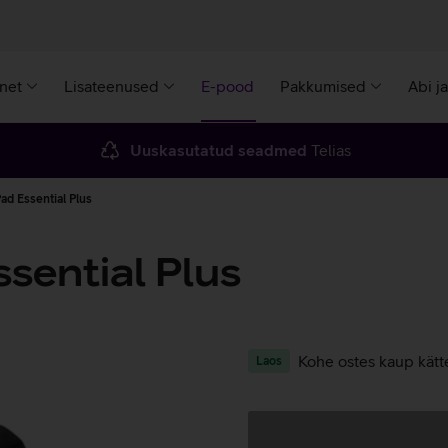
rnet
Lisateenused
E-pood
Pakkumised
Abi j
Uuskasutatud seadmed
Telias
ad Essential Plus
sential Plus
Kohe ostes kaup kätt
Laos