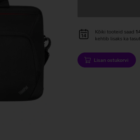
Andmete
laadimine
Andmete
Kõiki tooteid saad
1
laadimine
kehtib lisaks ka tasu
Lisan ostukorvi