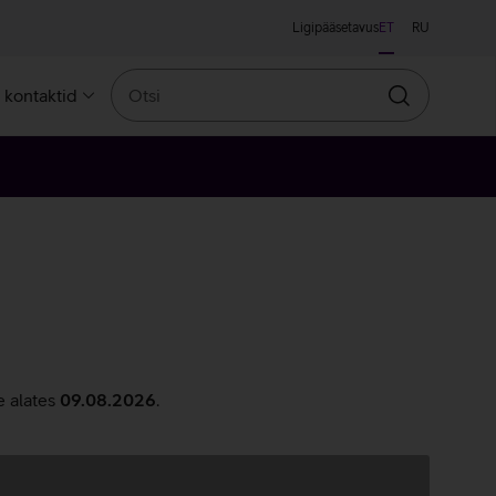
Ligipääsetavus
ET
RU
Otsi
a kontaktid
Otsin
e alates
09.08.2026
.