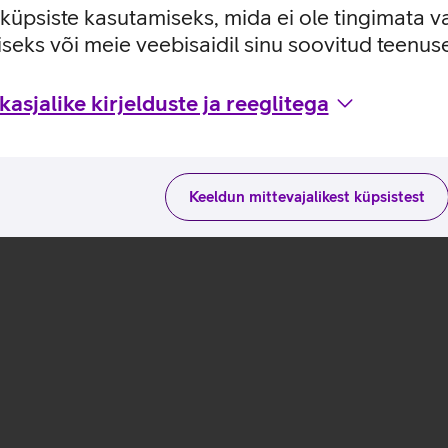
e küpsiste kasutamiseks, mida ei ole tingimata v
seks või meie veebisaidil sinu soovitud teenu
 omaduste ja kasutusviisidega tootja kodulehel
asjalike kirjelduste ja reeglitega
Keeldun mittevajalikest küpsistest