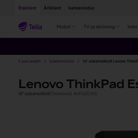
Liigu edasi põhisisu juurde
Ligipääsetavus
Eraklient
Äriklient
Iseteenindus
Mobiil
TV ja striiming
Inte
E-poe avaleht
Sülearvutikotid
16" sülearvutikott Lenovo ThinkP
Lenovo ThinkPad Es
16" sülearvutikott
Tootekood: 4x41a30365