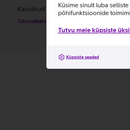
Küsime sinult luba sellist
Kasulikud lingid
põhifunktsioonide toimimi
Tutvu sülearvutikoti Lenovo ThinkPad Essential Plus
Tutvu meie küpsiste üksik
Küpsiste seaded