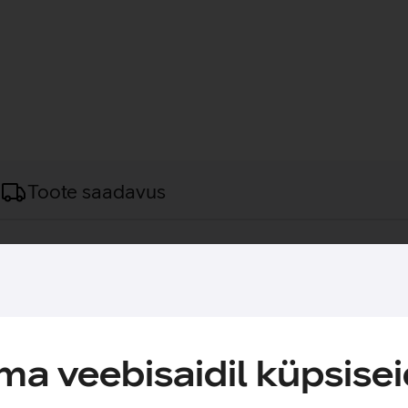
Toote saadavus
s kasutamiseks.
e sülearvuti. Kotil on eraldi sülearvutisahtel ning mahukas põhio
u saab paigutada laadija ja teised väärtuslikud esemed. Õlarihm
i mugavalt reisikohvrile kinnitada.
a veebisaidil küpsisei
erjalidest.