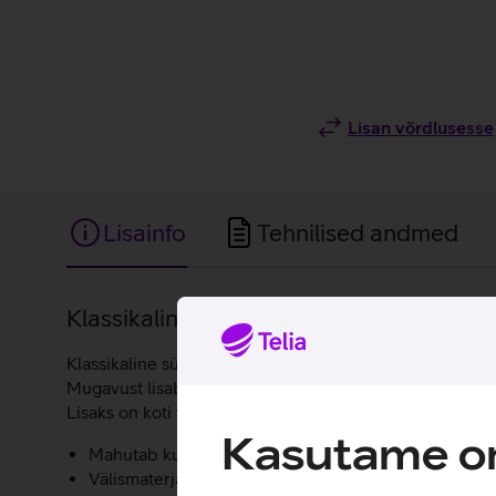
Lisan võrdlusesse
Lisainfo
Tehnilised andmed
Lisainfo
Klassikaline sülearvutikott igapäevasek
Klassikaline sülearvutikott, mis mahutab kuni 16-tollis
Mugavust lisab hõlpsasti kasutatav lukuga esitasku, kuh
Lisaks on koti tagaküljel pagasirihm, mis võimaldab kott
Kasutame om
Mahutab kuni 16-tollise sülearvuti.
Välismaterjal on valmistatud 100% taaskasutatud mat