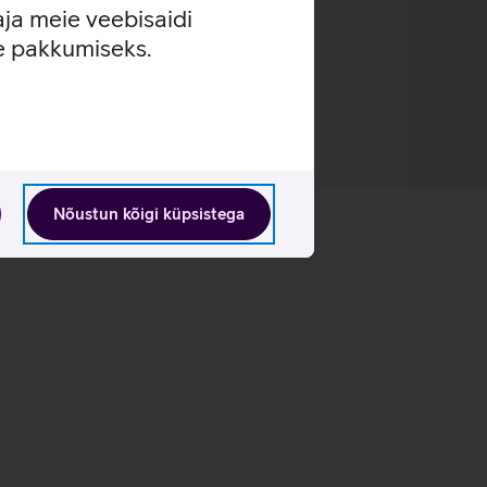
aja meie veebisaidi
se pakkumiseks.
Nõustun kõigi küpsistega