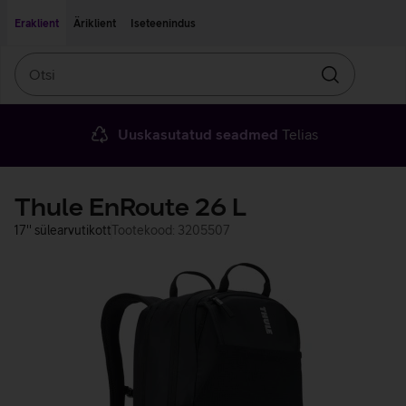
Liigu edasi põhisisu juurde
Ligipääsetavus
Eraklient
Äriklient
Iseteenindus
Otsi
Otsin
Uuskasutatud seadmed
Telias
Thule EnRoute 26 L
17'' sülearvutikott
Tootekood: 3205507