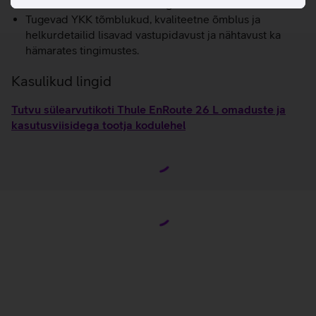
Kinnitatav ratastel kohvri külge.
Tugevad YKK tõmblukud, kvaliteetne õmblus ja
helkurdetailid lisavad vastupidavust ja nähtavust ka
hämarates tingimustes.
Kasulikud lingid
Tutvu sülearvutikoti Thule EnRoute 26 L omaduste ja
kasutusviisidega tootja kodulehel