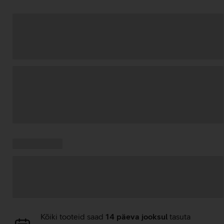
Andmete
laadimine
Kampaania
Andmete
pakkumised:
laadimine
Andmete
Kõiki tooteid saad
14 päeva jooksul
tasuta