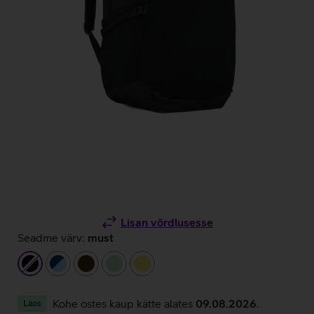
Lisan võrdlusesse
Seadme värv:
must
must
tumesinine/helesinine
tumepruun
heleroheline
kollane
Kohe ostes kaup kätte alates
09.08.2026
.
Laos