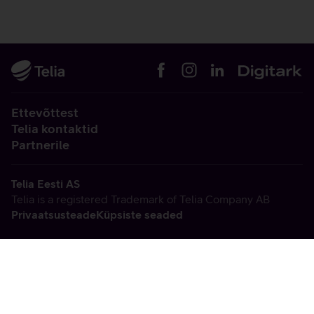
Ettevõttest
Telia kontaktid
Partnerile
Telia Eesti AS
Telia is a registered Trademark of Telia Company AB
Privaatsusteade
Küpsiste seaded