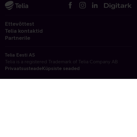
Ettevõttest
Telia kontaktid
Partnerile
Telia Eesti AS
Telia is a registered Trademark of Telia Company AB
Privaatsusteade
Küpsiste seaded