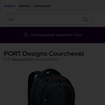
Liigu edasi põhisisu juurde
Ligipääsetavus
Eraklient
Äriklient
Iseteenindus
Otsi
Otsin
Uuskasutatud seadmed
Telias
PORT Designs Courchevel
17,3'' sülearvutikott
Tootekood: 160511