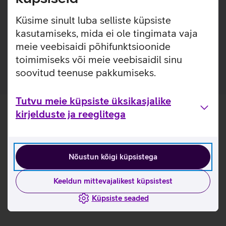
käepidemed on pehmendatud, et pakkuda kandjale
mugavust. Kahel pool kotti on lukuga taskud ning
Küsime sinult luba selliste küpsiste
lisavõimalusena vihmakeep, millega vajadusel kotti vihma
kasutamiseks, mida ei ole tingimata vaja
eest katta ja kandjat tänu neoonrohelisele värvusele
meie veebisaidi põhifunktsioonide
silmapaistvamaks muuta.
toimimiseks või meie veebisaidil sinu
soovitud teenuse pakkumiseks.
Tutvu meie küpsiste üksikasjalike
kirjelduste ja reeglitega
Nõustun kõigi küpsistega
Keeldun mittevajalikest küpsistest
Küpsiste seaded