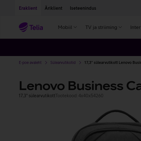
Liigu edasi põhisisu juurde
Ligipääsetavus
Eraklient
Äriklient
Iseteenindus
Mobiil
TV ja striiming
Inte
E-poe avaleht
Sülearvutikotid
17,3" sülearvutikott Lenovo Bus
Lenovo Business C
17,3" sülearvutikott
Tootekood: 4x40x54260