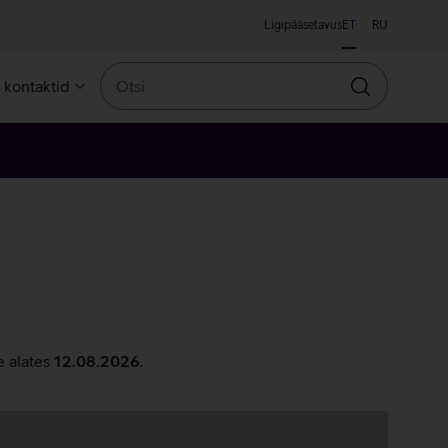
Ligipääsetavus
ET
RU
Otsi
a kontaktid
Otsin
e alates
12.08.2026
.