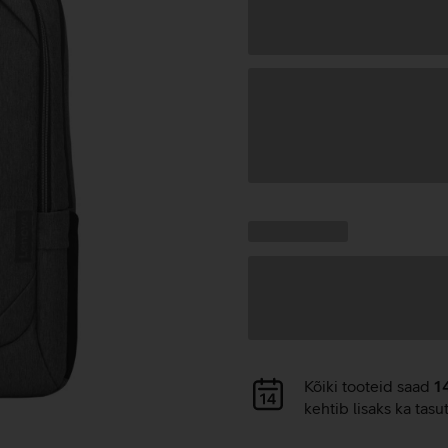
Andmete
laadimine
Kampaania
Andmete
pakkumised:
laadimine
Andmete
Kõiki tooteid saad
1
laadimine
kehtib lisaks ka tasu