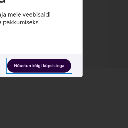
aja meie veebisaidi
se pakkumiseks.
Nõustun kõigi küpsistega