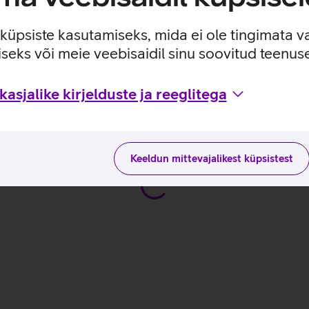
ud vajalikku.
e küpsiste kasutamiseks, mida ei ole tingimata v
seks või meie veebisaidil sinu soovitud teenu
asjalike kirjelduste ja reeglitega
e ja kasutusviisidega tootja kodulehel
Keeldun mittevajalikest küpsistest