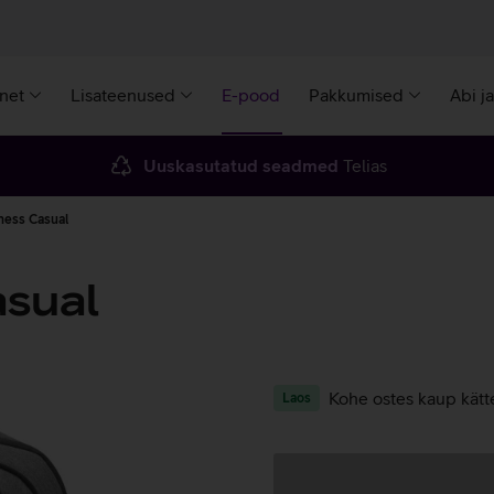
rnet
Lisateenused
E-pood
Pakkumised
Abi j
Uuskasutatud seadmed
Telias
iness Casual
asual
Kohe ostes kaup kätt
Laos