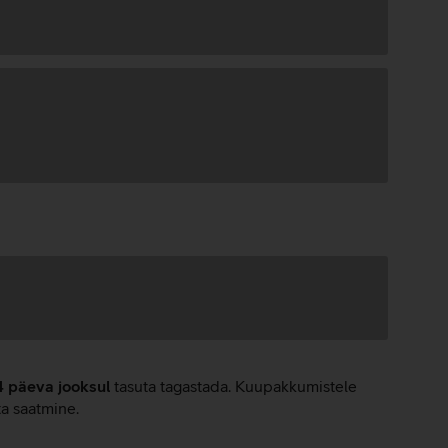
4 päeva jooksul
tasuta tagastada. Kuupakkumistele
ta saatmine.