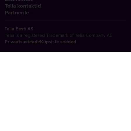
Telia kontaktid
Partnerile
Telia Eesti AS
Telia is a registered Trademark of Telia Company AB
Privaatsusteade
Küpsiste seaded
Vabandame, tekkis