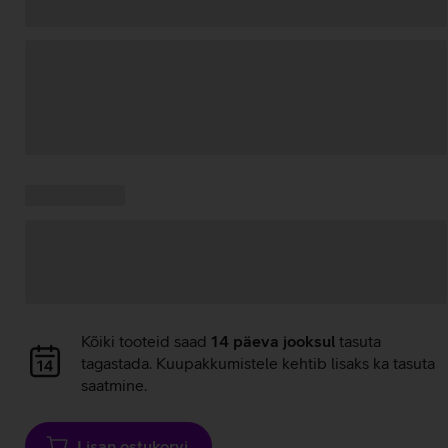
Andmete
laadimine
Kampaania
Andmete
pakkumised:
laadimine
Andmete
Kõiki tooteid saad
14 päeva jooksul
tasuta
laadimine
tagastada. Kuupakkumistele kehtib lisaks ka tasuta
saatmine.
Lisan ostukorvi