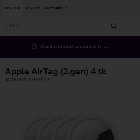
Liigu edasi põhisisu juurde
Ligipääsetavus
Eraklient
Äriklient
Iseteenindus
Otsi
Otsin
Uuskasutatud seadmed
Telias
Apple AirTag (2.gen) 4 tk
Tootekood: mfea4zm/a