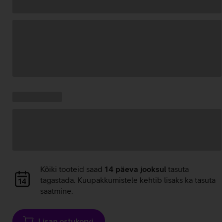
Andmete
laadimine
Kampaania
Andmete
pakkumised:
laadimine
Andmete
Kõiki tooteid saad
14 päeva jooksul
tasuta
laadimine
tagastada. Kuupakkumistele kehtib lisaks ka tasuta
saatmine.
Lisan ostukorvi