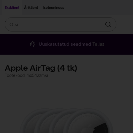
Liigu edasi põhisisu juurde
Ligipääsetavus
Eraklient
Äriklient
Iseteenindus
Otsi
Otsin
Uuskasutatud seadmed
Telias
Apple AirTag (4 tk)
Tootekood: mx542zm/a