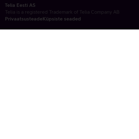
Telia Eesti AS
Telia is a registered Trademark of Telia Company AB
Privaatsusteade
Küpsiste seaded
Vabandame, tekkis
tehniline viga
tx:undefined:ut:null