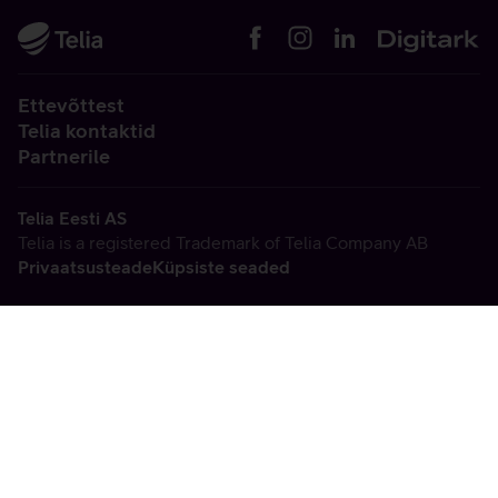
Ettevõttest
Telia kontaktid
Partnerile
Telia Eesti AS
Telia is a registered Trademark of Telia Company AB
Privaatsusteade
Küpsiste seaded