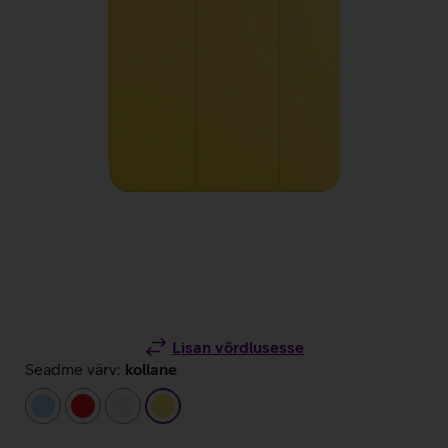
Lisan võrdlusesse
Seadme värv:
kollane
helesinine
punane
valge
kollane