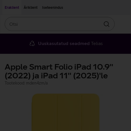
Liigu edasi põhisisu juurde
Ligipääsetavus
Eraklient
Äriklient
Iseteenindus
Otsi
Otsin
Uuskasutatud seadmed
Telias
Apple Smart Folio iPad 10.9''
(2022) ja iPad 11'' (2025)'le
Tootekood: mden4zm/a