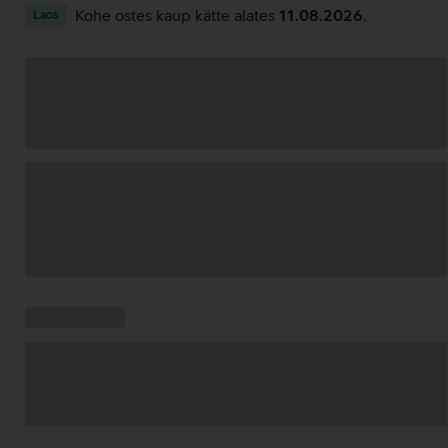
Kohe ostes kaup kätte alates
11.08.2026
.
Laos
Andmete
laadimine
Kampaania
Andmete
pakkumised:
laadimine