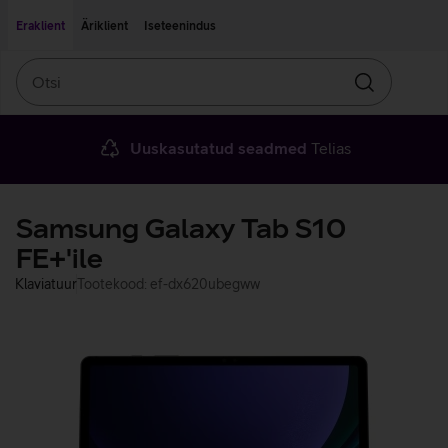
Liigu edasi põhisisu juurde
Ligipääsetavus
Eraklient
Äriklient
Iseteenindus
Otsi
Otsin
Uuskasutatud seadmed
Telias
Samsung Galaxy Tab S10
FE+'ile
Klaviatuur
Tootekood: ef-dx620ubegww