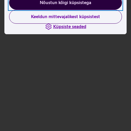
Nõustun kõigi küpsistega
Keeldun mittevajalikest küpsistest
Küpsiste seaded