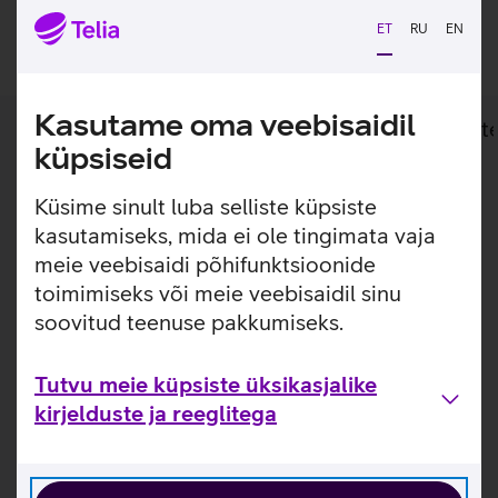
Lisan ostukorvi
ET
RU
EN
Kasutame oma veebisaidil
Lisainfo
Tehnilised andmed
Toot
küpsiseid
Lisainfo
Suurenda tahvelarvuti Samsung Galaxy Tab
Küsime sinult luba selliste küpsiste
S10 FE+ kasutamise produktiivsust
kasutamiseks, mida ei ole tingimata vaja
juhtmevaba klaviatuuriga.
meie veebisaidi põhifunktsioonide
toimimiseks või meie veebisaidil sinu
Juhtmevaba Bluetooth ühendusega klaviatuur pakub
soovitud teenuse pakkumiseks.
mugavat võimalust kiireks kirjutamiseks. Kaaned tüüpi
ümbris pakub tahvelarvutile kaitset igapäevasel
kasutamisel kriimustuste ja täkete eest. Ümbris kinnitub
Tutvu meie küpsiste üksikasjalike
tahvli külge magnetitega ning kaitseb lisaks tahvelarvutile
kirjelduste ja reeglitega
ka S Pen pliiatsit.