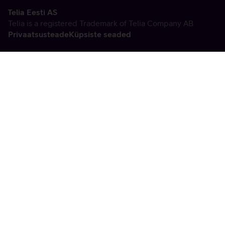
Telia Eesti AS
Telia is a registered Trademark of Telia Company AB
Privaatsusteade
Küpsiste seaded
Vabandame, tekkis
tehniline viga