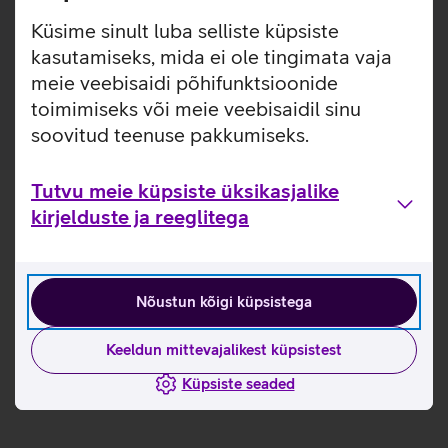
magnetiliselt tahvelarvuti tagaküljega, et saaksid kasutada
Küsime sinult luba selliste küpsiste
oma seadet ka mugavalt püstises asendis ning teine osa
kasutamiseks, mida ei ole tingimata vaja
hoiab klaviatuuri, et saaksid töötada ja trükkida nagu
arvutis.
meie veebisaidi põhifunktsioonide
toimimiseks või meie veebisaidil sinu
soovitud teenuse pakkumiseks.
Tutvu meie küpsiste üksikasjalike
kirjelduste ja reeglitega
Nõustun kõigi küpsistega
Keeldun mittevajalikest küpsistest
Küpsiste seaded