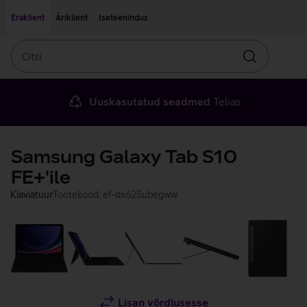
Liigu edasi põhisisu juurde
Ligipääsetavus
Eraklient
Äriklient
Iseteenindus
Otsi
Otsin
Uuskasutatud seadmed
Telias
Samsung Galaxy Tab S10
FE+'ile
Klaviatuur
Tootekood: ef-dx625ubegww
Lisan võrdlusesse