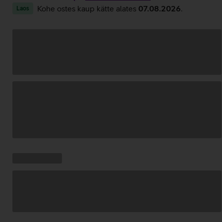
Kohe ostes kaup kätte alates
07.08.2026
.
Laos
Andmete
laadimine
Kampaania
Andmete
pakkumised:
laadimine