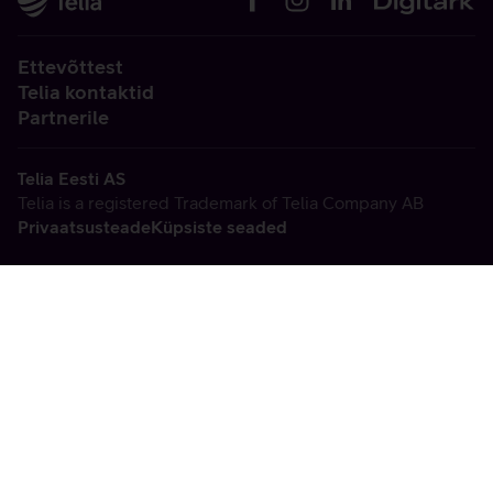
Ettevõttest
Telia kontaktid
Partnerile
Telia Eesti AS
Telia is a registered Trademark of Telia Company AB
Privaatsusteade
Küpsiste seaded