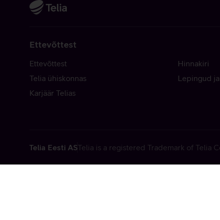
Ettevõttest
Ettevõttest
Hinnakiri
Telia ühiskonnas
Lepingud ja
Karjäär Telias
Telia Eesti AS
Telia is a registered Trademark of Telia