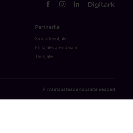
Partnerile
Sideettevõtjale
Ehitajale, arendajale
Tarnijale
Privaatsusteade
Küpsiste seaded