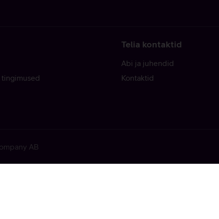
Telia kontaktid
Abi ja juhendid
 tingimused
Kontaktid
 Company AB