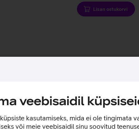
Lisan ostukorvi
Toote saadavus
elarvutit stiilse ja otstarbeka ümbrisega.
a veebisaidil küpsisei
ireks kirjutamiseks. Kaaned tüüpi ümbris pakub tahvelarvutile 
jele. Tänu pogo pin ühendusele saad klaviatuuri abil luua tahvelar
e küpsiste kasutamiseks, mida ei ole tingimata v
seks või meie veebisaidil sinu soovitud teenu