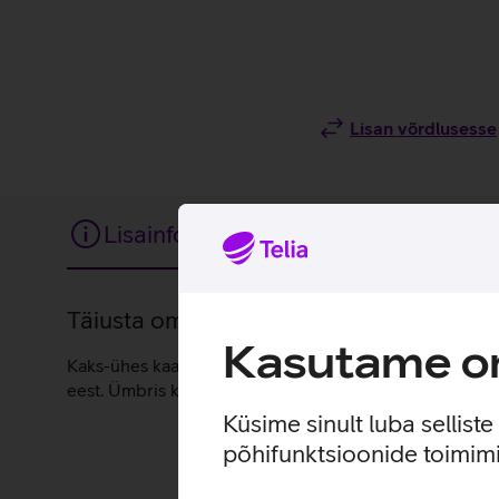
Lisan võrdlusesse
Lisainfo
Tehnilised andmed
Lisainfo
Täiusta oma Samsung Galaxy Tab S11 tahv
Kasutame om
Kaks-ühes kaaned-klaviatuur pakub mugavat võimalust ki
eest. Ümbris kinnitub magnetiliselt tahvelarvuti tagakül
Küsime sinult luba sellist
põhifunktsioonide toimimi