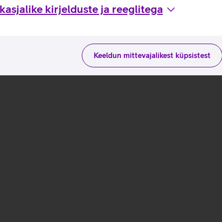
asjalike kirjelduste ja reeglitega
Keeldun mittevajalikest küpsistest