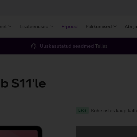
rnet
Lisateenused
E-pood
Pakkumised
Abi j
Uuskasutatud seadmed
Telias
 S11'le
Kohe ostes kaup kätt
Laos