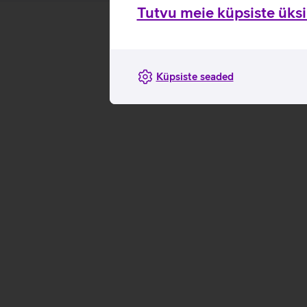
Tutvu meie küpsiste üksik
Küpsiste seaded