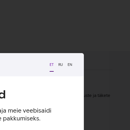
ET
RU
EN
d
kaitset igapäevasel kasutamisel kriimustuste ja täkete
vutist mulje, töötad ja trükid arvutis.
aja meie veebisaidi
se pakkumiseks.