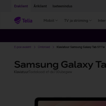
Liigu edasi põhisisu juurde
Ligipääsetavus
Eraklient
Äriklient
Iseteenindus
Mobiil
TV ja striiming
Inte
E-poe avaleht
Ümbrised
Klaviatuur Samsung Galaxy Tab S11'le
Samsung Galaxy Tab
Klaviatuur
Tootekood: ef-dx730ubegww