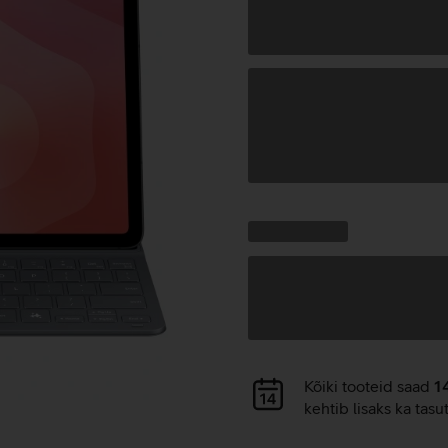
Andmete
laadimine
Kampaania
Andmete
pakkumised:
laadimine
Andmete
Kõiki tooteid saad
1
laadimine
kehtib lisaks ka tasu