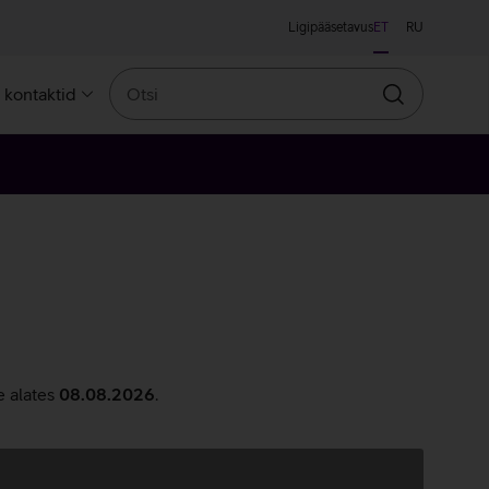
Ligipääsetavus
ET
RU
Otsi
a kontaktid
Otsin
e alates
08.08.2026
.