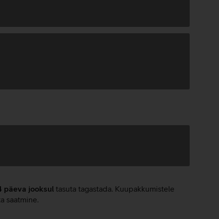
4 päeva jooksul
tasuta tagastada. Kuupakkumistele
ta saatmine.