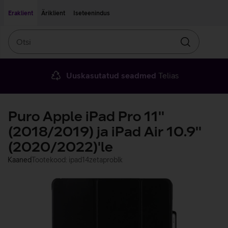
Liigu edasi põhisisu juurde
Ligipääsetavus
Eraklient
Äriklient
Iseteenindus
Otsi
Otsin
Uuskasutatud seadmed
Telias
Puro Apple iPad Pro 11''
(2018/2019) ja iPad Air 10.9''
(2020/2022)'le
Kaaned
Tootekood: ipad14zetaproblk