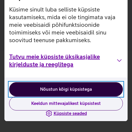
seadme tugijalaks, et mugavalt jälgida ekraanil toimuvat.
Küsime sinult luba selliste küpsiste
kasutamiseks, mida ei ole tingimata vaja
Ümbrisel on sisse ehitatud Apple Pencil pesa.
Pehme mikrofiiber sisu.
meie veebisaidi põhifunktsioonide
toimimiseks või meie veebisaidil sinu
soovitud teenuse pakkumiseks.
Tutvu meie küpsiste üksikasjalike
kirjelduste ja reeglitega
Nõustun kõigi küpsistega
Keeldun mittevajalikest küpsistest
Küpsiste seaded