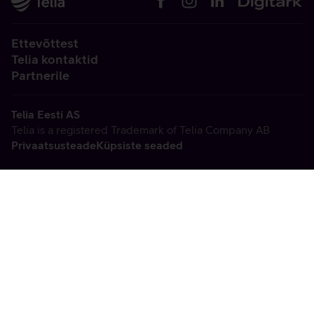
Ettevõttest
Telia kontaktid
Partnerile
Telia Eesti AS
Telia is a registered Trademark of Telia Company AB
Privaatsusteade
Küpsiste seaded