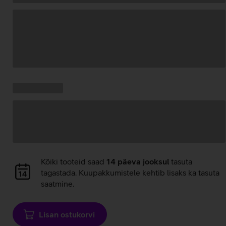
Andmete
laadimine
Kampaania
Andmete
pakkumised:
laadimine
Andmete
Kõiki tooteid saad
14 päeva jooksul
tasuta
laadimine
tagastada. Kuupakkumistele kehtib lisaks ka tasuta
saatmine.
Lisan ostukorvi