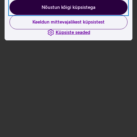
Nõustun kõigi küpsistega
Keeldun mittevajalikest küpsistest
Küpsiste seaded