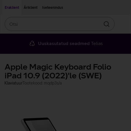
Liigu edasi põhisisu juurde
Ligipääsetavus
Eraklient
Äriklient
Iseteenindus
Otsi
Otsin
Uuskasutatud seadmed
Telias
Apple Magic Keyboard Folio
iPad 10.9 (2022)'le (SWE)
Klaviatuur
Tootekood: mqdp3s/a