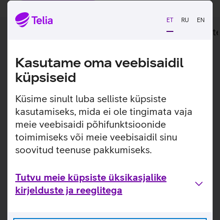
ET
RU
EN
Lisainfo
Tehnilised andmed
Toot
Kasutame oma veebisaidil
Lisainfo
Kompaktne ja lihtne klaviatuur sinu iPad 10.9
küpsiseid
2022'le.
Küsime sinult luba selliste küpsiste
Apple Smart KeyBoard Folio on nii klaviatuur kui ümbris
korraga. Klaviatuur pakub mugavat trükkimiskogemust
kasutamiseks, mida ei ole tingimata vaja
ning sisseehitatud puuteplaat võimaldab täpselt kõiki
meie veebisaidi põhifunktsioonide
ülesandeid täita. Kaheosaline disain sisaldab eemaldavat
toimimiseks või meie veebisaidil sinu
klaviatuuri ja kaitsvat tagapaneeli, mis mõlemad kinnituvad
soovitud teenuse pakkumiseks.
magnetiliselt iPadi külge.
Kasulikud lingid
Tutvu meie küpsiste üksikasjalike
kirjelduste ja reeglitega
Tutvu klaviatuur-kaante Apple Magic Keyboard Folio
omaduste ja kasutusviisidega tootja kodulehel