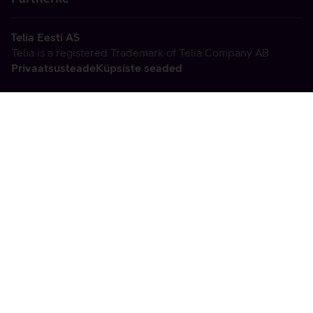
Telia Eesti AS
Telia is a registered Trademark of Telia Company AB
Privaatsusteade
Küpsiste seaded
Vabandame, tekkis
tehniline viga