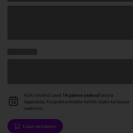
Andmete
laadimine
Kampaania
Andmete
pakkumised:
laadimine
Andmete
Kõiki tooteid saad
14 päeva jooksul
tasuta
laadimine
tagastada. Kuupakkumistele kehtib lisaks ka tasuta
saatmine.
Lisan ostukorvi