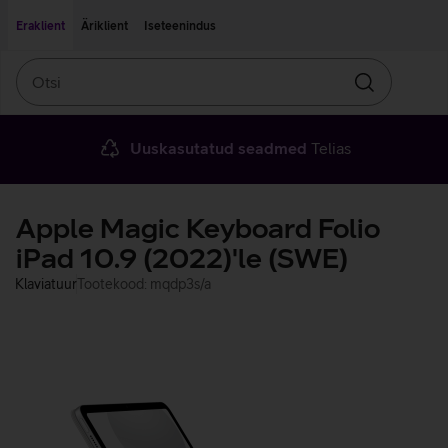
Liigu edasi põhisisu juurde
Ligipääsetavus
Eraklient
Äriklient
Iseteenindus
Otsi
Otsin
Uuskasutatud seadmed
Telias
Apple Magic Keyboard Folio
iPad 10.9 (2022)'le (SWE)
Klaviatuur
Tootekood: mqdp3s/a