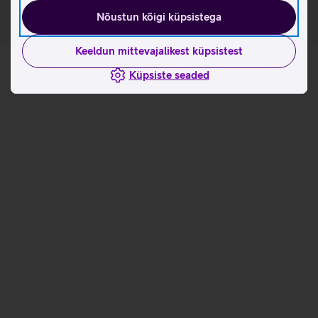
Nõustun kõigi küpsistega
Keeldun mittevajalikest küpsistest
Küpsiste seaded