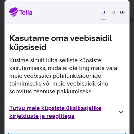
ET
RU
EN
Lisainfo
Tehnilised andmed
Toot
Kasutame oma veebisaidil
Lisainfo
Kompaktne ja lihtne klaviatuur sinu iPad 10.9
küpsiseid
2022'le.
Küsime sinult luba selliste küpsiste
Apple Smart KeyBoard Folio on nii klaviatuur kui ümbris
korraga. Klaviatuur pakub mugavat trükkimiskogemust
kasutamiseks, mida ei ole tingimata vaja
ning sisseehitatud puuteplaat võimaldab täpselt kõiki
meie veebisaidi põhifunktsioonide
ülesandeid täita. Kaheosaline disain sisaldab eemaldavat
toimimiseks või meie veebisaidil sinu
klaviatuuri ja kaitsvat tagapaneeli, mis mõlemad kinnituvad
soovitud teenuse pakkumiseks.
magnetiliselt iPadi külge.
Kasulikud lingid
Tutvu meie küpsiste üksikasjalike
kirjelduste ja reeglitega
Tutvu klaviatuur-kaante Apple Magic Keyboard Folio
omaduste ja kasutusviisidega tootja kodulehel