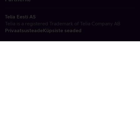
Telia Eesti AS
Telia is a registered Trademark of Telia Company AB
Privaatsusteade
Küpsiste seaded
Vabandame, tekkis
tehniline viga