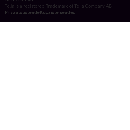
Telia is a registered Trademark of Telia Company AB
Privaatsusteade
Küpsiste seaded
Vabandame, tekkis
tehniline viga
tx:undefined:ut:null