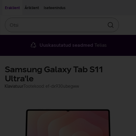
Liigu edasi põhisisu juurde
Ligipääsetavus
Eraklient
Äriklient
Iseteenindus
Otsi
Otsin
Uuskasutatud seadmed
Telias
Samsung Galaxy Tab S11
Ultra'le
Klaviatuur
Tootekood: ef-dx930ubegww