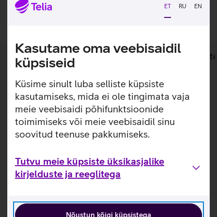
ET
RU
EN
Lisan ostukorvi
Kasutame oma veebisaidil
Lisainfo
Tehnilised andmed
Toot
küpsiseid
Küsime sinult luba selliste küpsiste
Lisainfo
Täiusta oma Samsung Galaxy Tab S11 Ultra
kasutamiseks, mida ei ole tingimata vaja
tahvelarvutit stiilse ja otstarbeka ümbrisega.
meie veebisaidi põhifunktsioonide
toimimiseks või meie veebisaidil sinu
Kaks-ühes kaaned-klaviatuur pakub mugavat võimalust
kiireks kirjutamiseks. Kaaned tüüpi ümbris pakub
soovitud teenuse pakkumiseks.
tahvelarvutile kaitset igapäevasel kasutamisel kriimustuste
ja täkete eest. Ümbris kinnitub magnetiliselt tahvelarvuti
Tutvu meie küpsiste üksikasjalike
tagaküljele. Tänu pogo pin ühendusele saad klaviatuuri
kirjelduste ja reeglitega
abil luua tahvelarvutist mulje, töötad ja trükid arvutis.
Nõustun kõigi küpsistega