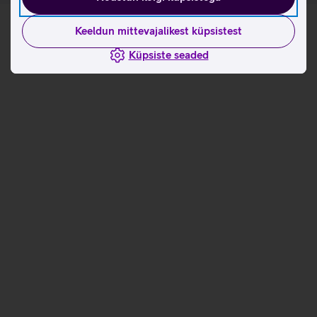
Keeldun mittevajalikest küpsistest
Küpsiste seaded