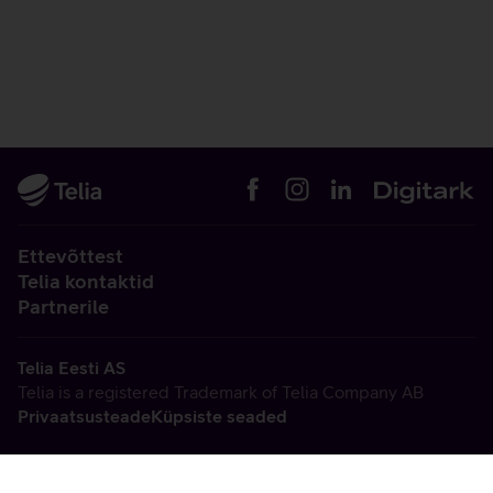
Ettevõttest
Telia kontaktid
Partnerile
Telia Eesti AS
Telia is a registered Trademark of Telia Company AB
Privaatsusteade
Küpsiste seaded