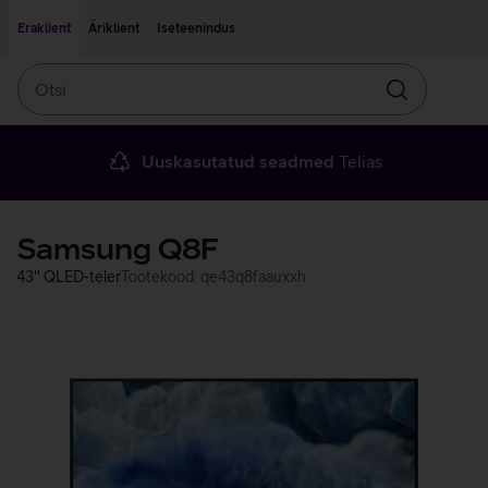
Liigu edasi põhisisu juurde
Ligipääsetavus
Eraklient
Äriklient
Iseteenindus
Otsi
Otsin
Uuskasutatud seadmed
Telias
Samsung Q8F
43'' QLED-teler
Tootekood: qe43q8faauxxh