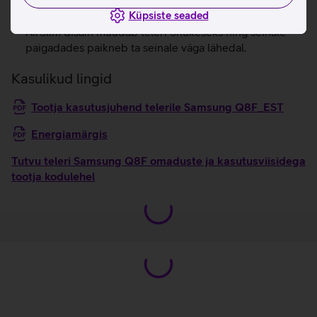
helisisule. AI heliparandus aitab ka väiksemad detailid
Küpsiste seaded
esile tuua.
AirSlim disain muudab teleri õhukeseks ning seinale
paigadades paikneb ta seinale väga lähedal.
Kasulikud lingid
Tootja kasutusjuhend telerile Samsung Q8F_EST
Energiamärgis
Tutvu teleri Samsung Q8F omaduste ja kasutusviisidega
tootja kodulehel