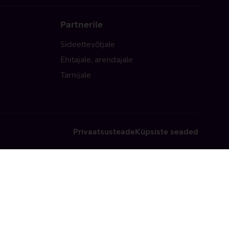
Partnerile
Sideettevõtjale
Ehitajale, arendajale
Tarnijale
Privaatsusteade
Küpsiste seaded