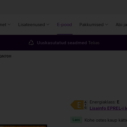
rnet
Lisateenused
E-pood
Pakkumised
Abi j
Uuskasutatud seadmed
Telias
g QN70H
Energiaklass:
E
Lisainfo EPREL-i l
Kohe ostes kaup kätt
Laos