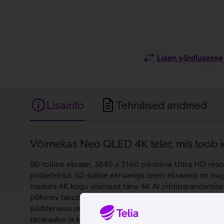
Lisan võrdlusesse
Lisainfo
Tehnilised andmed
Lisainfo
Võimekas Neo QLED 4K teler, mis toob iga
50-tolline ekraan, 3840 x 2160 piksliline Ultra HD re
pildiefektid. 50-tollise ekraaniga teleri ekraanilt on m
nautida 4K kogu võimsust tänu 4K AI pildiparandamise
põhinev täiustatud taustvalgustus kasutab kvantmaatrik
pilditeravus ja heledus igas kaadris. Adaptive Sound+ a
tasakaalus ja kuulamiskogemus personaalsem.