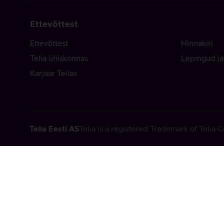
Ettevõttest
Ettevõttest
Hinnakiri
Telia ühiskonnas
Lepingud ja
Karjäär Telias
Telia Eesti AS
Telia is a registered Trademark of Telia