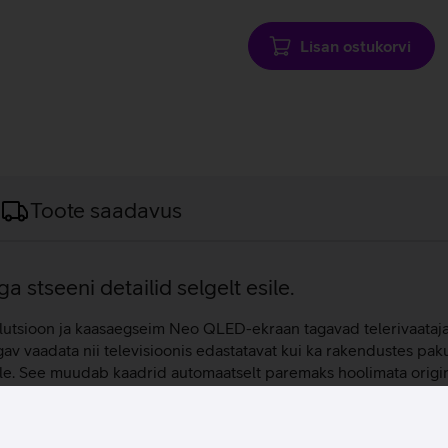
laadimine
Lisan ostukorvi
Toote saadavus
 stseeni detailid selgelt esile.
solutsioon ja kaasaegseim Neo QLED-ekraan tagavad telerivaataj
ugav vaadata nii televisioonis edastatavat kui ka rakendustes pak
le. See muudab kaadrid automaatselt paremaks hoolimata origin
stehnoloogia täpset valgusjuhtimist ja kontsentreeritud mini‑LE
nalüüsib stseene ja ruumi akustikat reaalajas, optimeerides heli