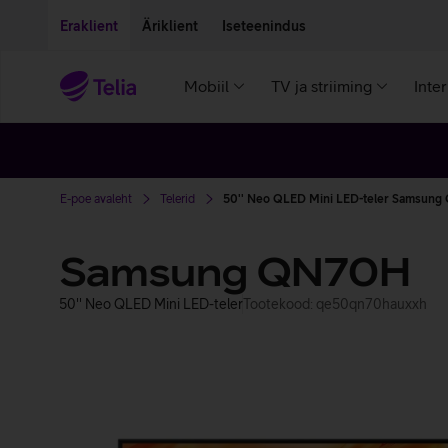
Liigu edasi põhisisu juurde
Ligipääsetavus
Eraklient
Äriklient
Iseteenindus
Mobiil
TV ja striiming
Inte
E-poe avaleht
Telerid
50'' Neo QLED Mini LED-teler Samsun
Samsung QN70H
50'' Neo QLED Mini LED-teler
Tootekood: qe50qn70hauxxh