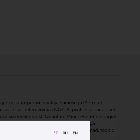
a jaoks suurepärase vaatajaelamuse ja tõetruud
utavat sisu. Teleri võimas NQ4 AI protsessor aitab sul
aalsisu kvaliteedist. Quantum Mini LED‑tehnoloogial
D‑tsoone, et saavutada peen kontrast, selge
 automaatselt nii, et hääled oleksid selgemad, toonid
ET
RU
EN