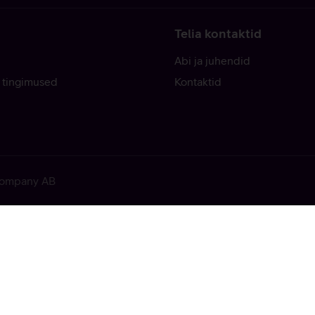
Telia kontaktid
Abi ja juhendid
 tingimused
Kontaktid
 Company AB