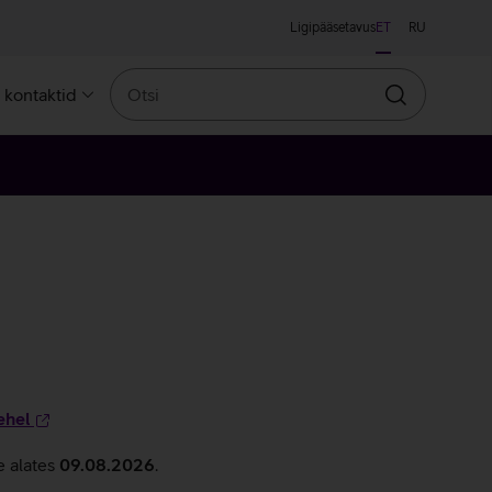
Ligipääsetavus
ET
RU
Otsi
a kontaktid
Otsin
ehel
e alates
09.08.2026
.