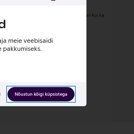
 pildi, tuues detailid esile nii heledates kui ka
d
aja meie veebisaidi
se pakkumiseks.
s mänguelamuseks.
tuks ja kaasahaaravaks.
Nõustun kõigi küpsistega