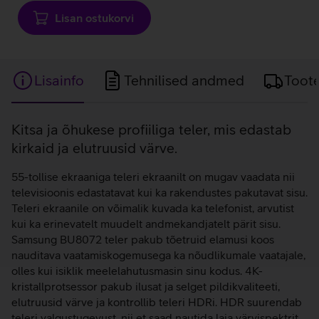
laadimine
Lisan ostukorvi
Lisainfo
Tehnilised andmed
Toot
Lisainfo
Kitsa ja õhukese profiiliga teler, mis edastab
kirkaid ja elutruusid värve.
55-tollise ekraaniga teleri ekraanilt on mugav vaadata nii
televisioonis edastatavat kui ka rakendustes pakutavat sisu.
Teleri ekraanile on võimalik kuvada ka telefonist, arvutist
kui ka erinevatelt muudelt andmekandjatelt pärit sisu.
Samsung BU8072 teler pakub tõetruid elamusi koos
nauditava vaatamiskogemusega ka nõudlikumale vaatajale,
olles kui isiklik meelelahutusmasin sinu kodus. 4K-
kristallprotsessor pakub ilusat ja selget pildikvaliteeti,
elutruusid värve ja kontrollib teleri HDRi. HDR suurendab
teleri valgustugevust, nii et saad nautida laia värvispektrit