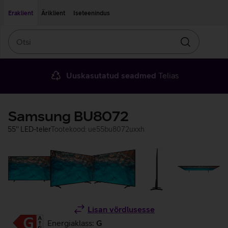
Liigu edasi põhisisu juurde
Ligipääsetavus
Eraklient
Äriklient
Iseteenindus
Otsi
Otsin
Uuskasutatud seadmed
Telias
Samsung BU8072
55'' LED-teler
Tootekood: ue55bu8072uxxh
Lisan võrdlusesse
Energiaklass:
G