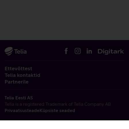
Ettevõttest
Telia kontaktid
Partnerile
Telia Eesti AS
Telia is a registered Trademark of Telia Company AB
Privaatsusteade
Küpsiste seaded