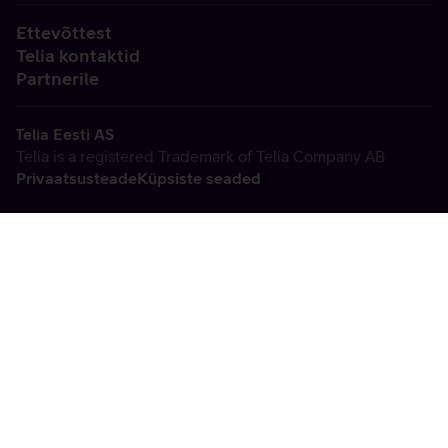
Ettevõttest
Telia kontaktid
Partnerile
Telia Eesti AS
Telia is a registered Trademark of Telia Company AB
Privaatsusteade
Küpsiste seaded