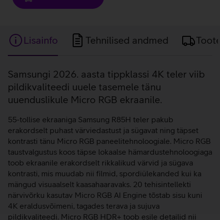
Lisainfo
Tehnilised andmed
Toot
Lisainfo
Samsungi 2026. aasta tippklassi 4K teler viib
pildikvaliteedi uuele tasemele tänu
uuenduslikule Micro RGB ekraanile.
55-tollise ekraaniga Samsung R85H teler pakub
erakordselt puhast värviedastust ja sügavat ning täpset
kontrasti tänu Micro RGB paneelitehnoloogiale. Micro RGB
taustvalgustus koos täpse lokaalse hämardustehnoloogiaga
toob ekraanile erakordselt rikkalikud värvid ja sügava
kontrasti, mis muudab nii filmid, spordiülekanded kui ka
mängud visuaalselt kaasahaaravaks. 20 tehisintellekti
närvivõrku kasutav Micro RGB AI Engine tõstab sisu kuni
4K eraldusvõimeni, tagades terava ja sujuva
pildikvaliteedi. Micro RGB HDR+ toob esile detailid nii