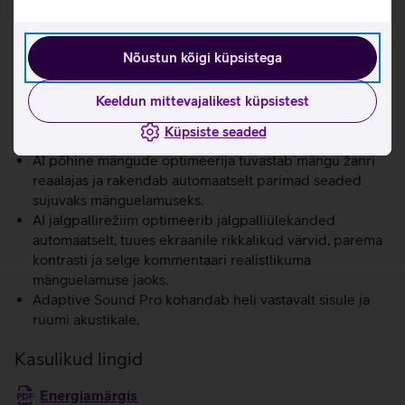
sügavust kaasahaaravama ja elutruuma
vaatamiskogemuse saamiseks.
Motion Xcelerator võimaldab mängida kuni 4K 144 Hz
Nõustun kõigi küpsistega
või 2K 240 Hz värskendussagedusega, pakkudes
erakordselt sujuvat ja viivitusteta mängukogemust.
AMD FreeSync Premium Pro tehnoloogia vähendab
Keeldun mittevajalikest küpsistest
ekraani katkendlikkust ja värelemist, tagades
Küpsiste seaded
stabiilsema mängupildi.
AI põhine mängude optimeerija tuvastab mängu žanri
reaalajas ja rakendab automaatselt parimad seaded
sujuvaks mänguelamuseks.
AI jalgpallirežiim optimeerib jalgpalliülekanded
automaatselt, tuues ekraanile rikkalikud värvid, parema
kontrasti ja selge kommentaari realistlikuma
mänguelamuse jaoks.
Adaptive Sound Pro kohandab heli vastavalt sisule ja
ruumi akustikale.
Kasulikud lingid
Energiamärgis