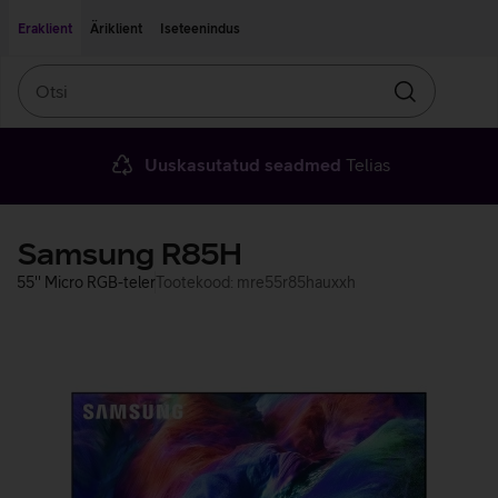
Liigu edasi põhisisu juurde
Ligipääsetavus
Eraklient
Äriklient
Iseteenindus
Otsi
Otsin
Uuskasutatud seadmed
Telias
Samsung R85H
55'' Micro RGB-teler
Tootekood: mre55r85hauxxh