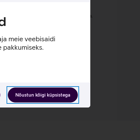
b teler energia säästmiseks ise taas välja.
d
aja meie veebisaidi
se pakkumiseks.
Nõustun kõigi küpsistega