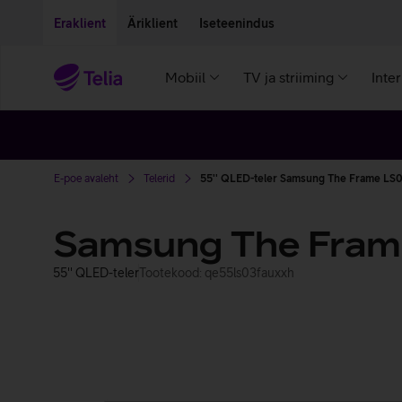
Liigu edasi põhisisu juurde
Ligipääsetavus
Eraklient
Äriklient
Iseteenindus
Mobiil
TV ja striiming
Inte
E-poe avaleht
Telerid
55'' QLED-teler Samsung The Frame LS
Samsung The Fram
55'' QLED-teler
Tootekood: qe55ls03fauxxh