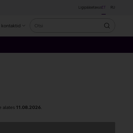
Ligipääsetavus
ET
RU
Otsi
a kontaktid
Otsin
e alates
11.08.2026
.