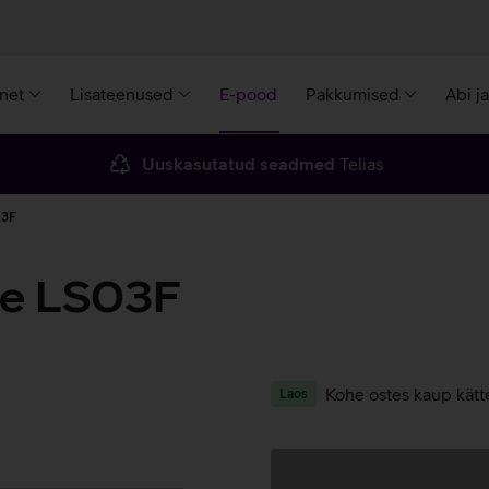
rnet
Lisateenused
E-pood
Pakkumised
Abi j
Uuskasutatud seadmed
Telias
03F
e LS03F
Kohe ostes kaup kätt
Laos