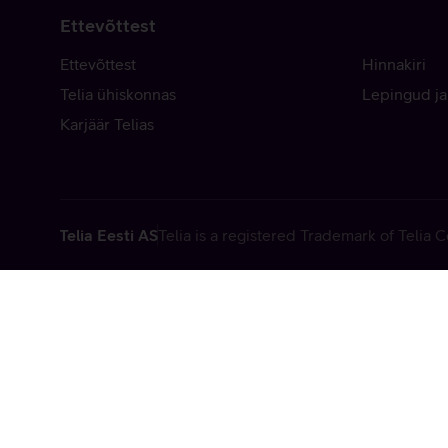
Ettevõttest
Ettevõttest
Hinnakiri
Telia ühiskonnas
Lepingud ja
Karjäär Telias
Telia Eesti AS
Telia is a registered Trademark of Telia