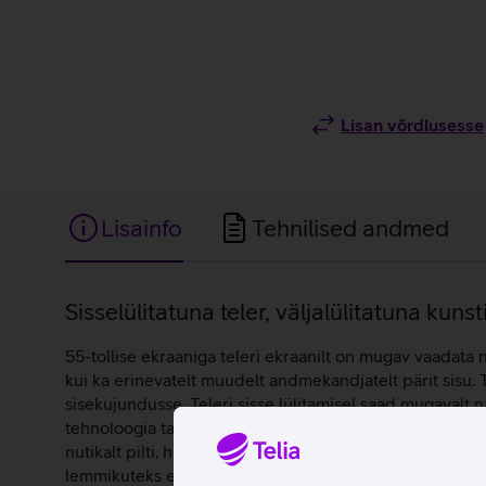
Lisan võrdlusesse
Lisainfo
Tehnilised andmed
Lisainfo
Sisselülitatuna teler, väljalülitatuna kunst
55-tollise ekraaniga teleri ekraanilt on mugav vaadata n
kui ka erinevatelt muudelt andmekandjatelt pärit sisu.
sisekujundusse. Teleri sisse lülitamisel saad mugavalt 
tehnoloogia tagab 100%-list värvimahtu, et värvid ekra
nutikalt pilti, heli ning teisi funktsioone, et saaksid na
lemmikuteks endale meeldivad kunstiteosed ja seade s