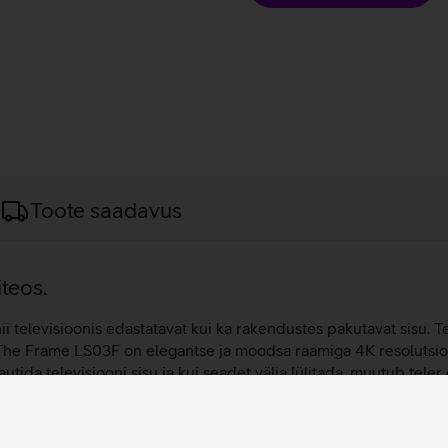
Toote saadavus
iteos.
ii televisioonis edastatavat kui ka rakendustes pakutavat sisu. Te
 The Frame LS03F on elegantse ja moodsa raamiga 4K resolutsioo
nautida televisiooni sisu ja kui seadet välja lülitada, muutub t
anil oleksid realistlikud, rikkalikud ja detailsed. Quantum 4K 
utida alati parimat vaatamiskogemust. Teleriga on võimalik luua isi
aabki kuvada sinu kõiki lemmikkunstiteoseid.