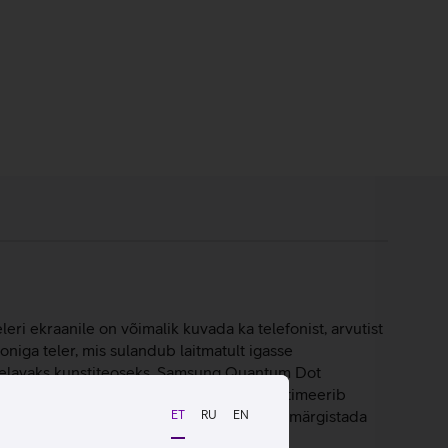
leri ekraanile on võimalik kuvada ka telefonist, arvutist
niga teler, mis sulandub laitmatult igasse
eler elavaks kunstiteoseks. Samsung Quantum Dot
protsessor annab suurepärase võimsuse, optimeerib
kupärastatud galerii, tuleb ainult valida ja märgistada
ET
RU
EN