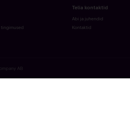
Telia kontaktid
Abi ja juhendid
 tingimused
Kontaktid
 Company AB