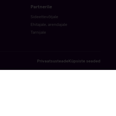
Partnerile
Sideettevõtjale
Ehitajale, arendajale
Tarnijale
Privaatsusteade
Küpsiste seaded