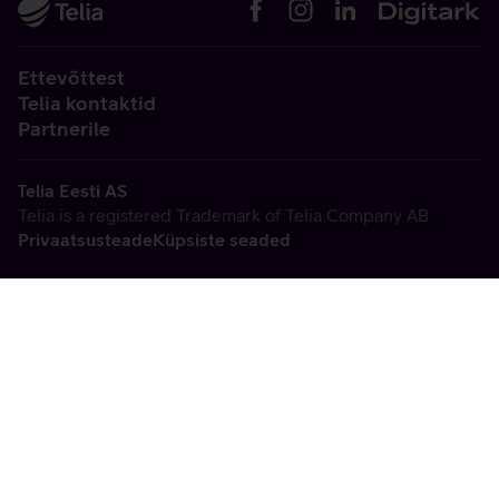
Ettevõttest
Telia kontaktid
Partnerile
Telia Eesti AS
Telia is a registered Trademark of Telia Company AB
Privaatsusteade
Küpsiste seaded