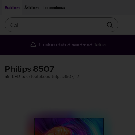
Liigu edasi põhisisu juurde
Ligipääsetavus
Eraklient
Äriklient
Iseteenindus
Otsi
Otsin
Uuskasutatud seadmed
Telias
Philips 8507
58'' LED-teler
Tootekood: 58pus8507/12