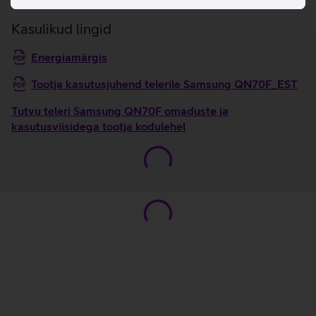
Kasulikud lingid
Energiamärgis
Tootja kasutusjuhend telerile Samsung QN70F_EST
Tutvu teleri Samsung QN70F omaduste ja
kasutusviisidega tootja kodulehel