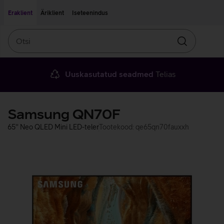
Liigu edasi põhisisu juurde
Ligipääsetavus
Eraklient
Äriklient
Iseteenindus
Otsi
Otsin
Uuskasutatud seadmed
Telias
Samsung QN70F
65'' Neo QLED Mini LED-teler
Tootekood: qe65qn70fauxxh