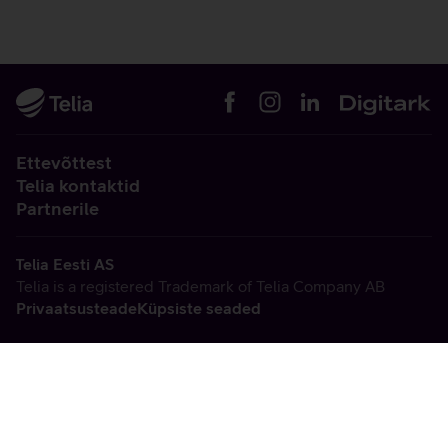
Ettevõttest
Telia kontaktid
Partnerile
Telia Eesti AS
Telia is a registered Trademark of Telia Company AB
Privaatsusteade
Küpsiste seaded