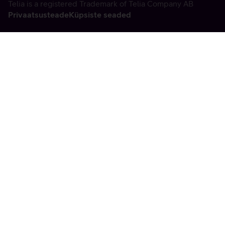
Telia is a registered Trademark of Telia Company AB
Privaatsusteade
Küpsiste seaded
Vabandame, tekkis
tehniline viga
tx:undefined:ut:null