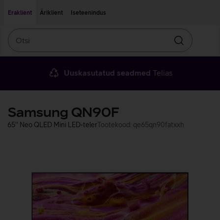
Liigu edasi põhisisu juurde
Ligipääsetavus
Eraklient
Äriklient
Iseteenindus
Otsi
Otsin
Uuskasutatud seadmed
Telias
Samsung QN90F
65'' Neo QLED Mini LED-teler
Tootekood: qe65qn90fatxxh