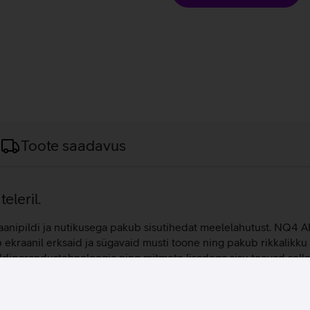
Toote saadavus
eleril.
aanipildi ja nutikusega pakub sisutihedat meelelahutust. NQ4 AI 
kraanil erksaid ja sügavaid musti toone ning pakub rikkalikk
ldiparandustehnoloogia ning mitmete lisadega sisu teevad selles
ksimaalselt nauditavaks. 65-tollise ekraaniga teleri ekraanilt o