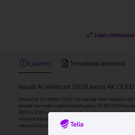
Lisan võrdlusesse
Lisainfo
Tehnilised andmed
Lisainfo
Naudi AI võimsust 2025.aasta 4K OLED t
Samsungi 65-tollise OLED ekraaniga teler täiusliku ekr
detaile parimaks vaatamiselamuseks. OLED HDR kuvab e
3840 x 2160 piksline Ultra HD resolutsioon, tasemel pi
mitmemõõtmelist ruumilist heli, mis muudab kogu sisu ma
rakendustes pakutavat sisu.