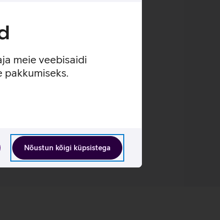
ärgisega.
ja uduse pildita mängimist.
d
ogu ekraani ulatuses.
aja meie veebisaidi
se pakkumiseks.
Nõustun kõigi küpsistega