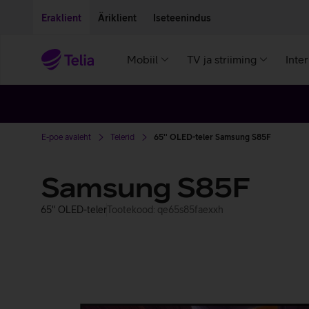
Liigu edasi põhisisu juurde
Ligipääsetavus
Eraklient
Äriklient
Iseteenindus
Mobiil
TV ja striiming
Inte
E-poe avaleht
Telerid
65'' OLED-teler Samsung S85F
Samsung S85F
65'' OLED-teler
Tootekood: qe65s85faexxh