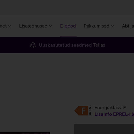
rnet
Lisateenused
E-pood
Pakkumised
Abi j
Uuskasutatud seadmed
Telias
Energiaklass:
F
Lisainfo EPREL-i l