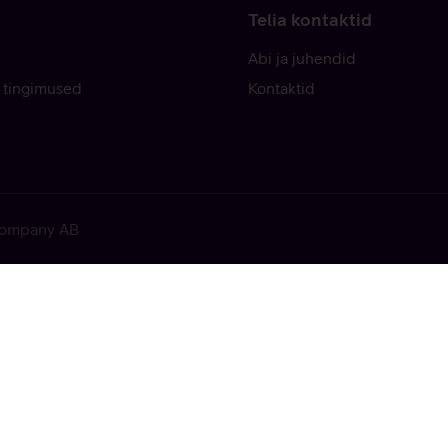
Telia kontaktid
Abi ja juhendid
 tingimused
Kontaktid
 Company AB