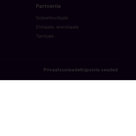
Partnerile
Sideettevõtjale
Ehitajale, arendajale
Tarnijale
Privaatsusteade
Küpsiste seaded