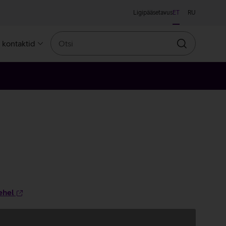
Ligipääsetavus
ET
RU
Otsi
a kontaktid
Otsin
ehel