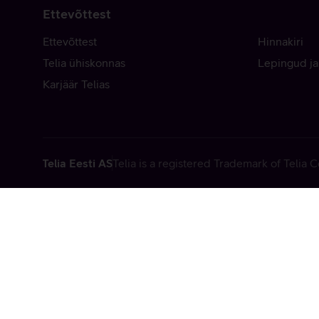
Ettevõttest
Ettevõttest
Hinnakiri
Telia ühiskonnas
Lepingud ja
Karjäär Telias
Telia Eesti AS
Telia is a registered Trademark of Telia