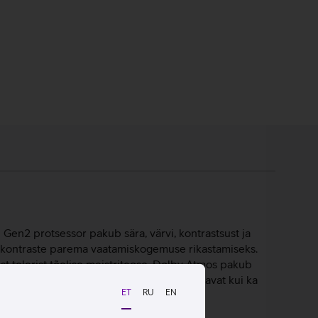
Gen2 protsessor pakub sära, värvi, kontrastsust ja
u kontraste parema vaatamiskogemuse rikastamiseks.
t telerist tõelise meistriteose. Dolby Atmos pakub
n mugav vaadata nii televisioonis edastatavat kui ka
ET
RU
EN