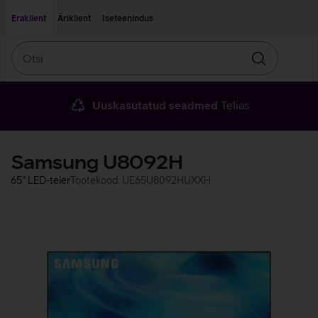
Liigu edasi põhisisu juurde
Ligipääsetavus
Eraklient
Äriklient
Iseteenindus
Otsi
Otsin
Uuskasutatud seadmed
Telias
Samsung U8092H
65" LED-teler
Tootekood: UE65U8092HUXXH