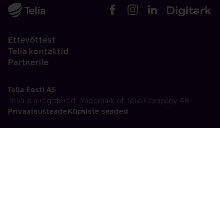
Ettevõttest
Telia kontaktid
Partnerile
Telia Eesti AS
Telia is a registered Trademark of Telia Company AB
Privaatsusteade
Küpsiste seaded