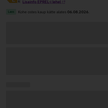
Lisainfo EPREL-i lehel
Kohe ostes kaup kätte alates
06.08.2026
.
Laos
Andmete
laadimine
Kampaania
Andmete
pakkumised:
laadimine