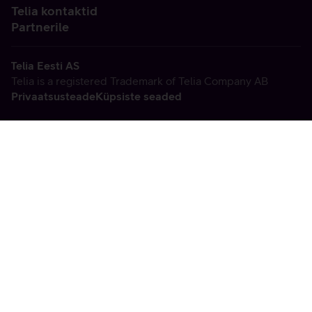
Telia kontaktid
Partnerile
Telia Eesti AS
Telia is a registered Trademark of Telia Company AB
Privaatsusteade
Küpsiste seaded
Vabandame, tekkis