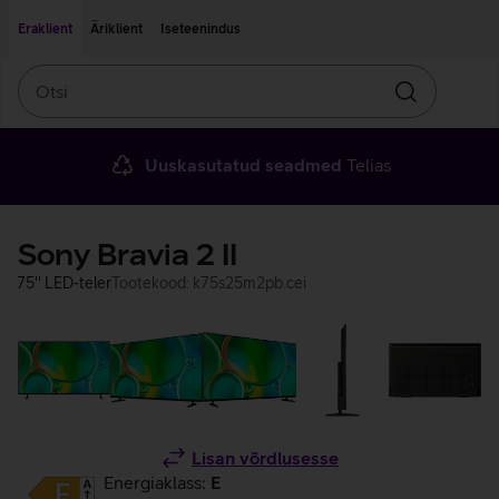
Liigu edasi põhisisu juurde
Ligipääsetavus
Eraklient
Äriklient
Iseteenindus
Otsi
Otsin
Uuskasutatud seadmed
Telias
Sony Bravia 2 II
75'' LED-teler
Tootekood: k75s25m2pb.cei
Lisan võrdlusesse
Energiaklass:
E