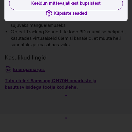
Keeldun mittevajalikest küpsistest
liikumisega.
AI‑põhine mängude optimeerija tuvastab mängu žanri
Küpsiste seaded
reaalajas ja rakendab automaatselt parimad seaded
sujuvaks mänguelamuseks.
Object Tracking Sound Lite loob 3D‑ruumilise helipildi,
kasutades virtuaalseid ülemisi kanaleid, et muuta heli
suunatuks ja kaasahaaravaks.
Kasulikud lingid
Energiamärgis
Tutvu teleri Samsung QN70H omaduste ja
kasutusviisidega tootja kodulehel