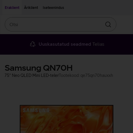
Liigu edasi põhisisu juurde
Ligipääsetavus
Eraklient
Äriklient
Iseteenindus
Otsi
Otsin
Uuskasutatud seadmed
Telias
Samsung QN70H
75'' Neo QLED Mini LED-teler
Tootekood: qe75qn70hauxxh