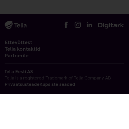
Ettevõttest
Telia kontaktid
Partnerile
Telia Eesti AS
Telia is a registered Trademark of Telia Company AB
Privaatsusteade
Küpsiste seaded