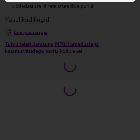
pildiedastuse kiirete stseenide puhul.
Kasulikud lingid
Energiamärgis
Tutvu teleri Samsung M70H omaduste ja
kasutusviisidega tootja kodulehel