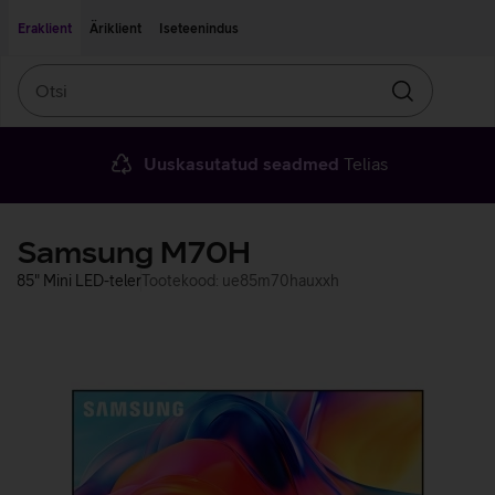
Liigu edasi põhisisu juurde
Ligipääsetavus
Eraklient
Äriklient
Iseteenindus
Otsi
Otsin
Uuskasutatud seadmed
Telias
Samsung M70H
85" Mini LED-teler
Tootekood: ue85m70hauxxh