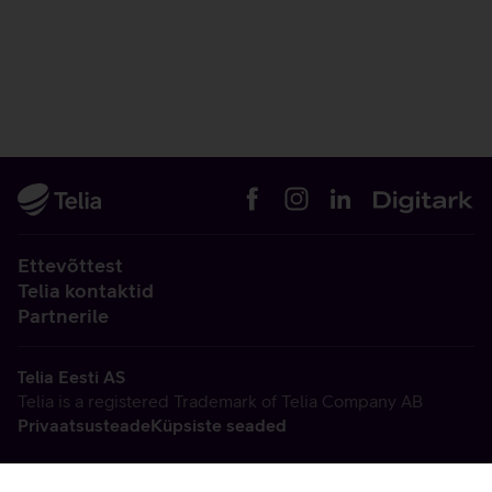
Ettevõttest
Telia kontaktid
Partnerile
Telia Eesti AS
Telia is a registered Trademark of Telia Company AB
Privaatsusteade
Küpsiste seaded