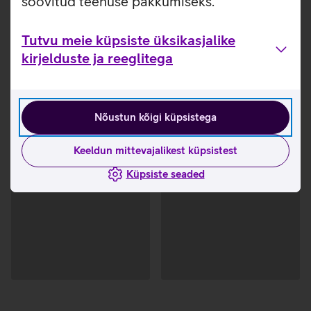
soovitud teenuse pakkumiseks.
Tutvu meie küpsiste üksikasjalike
kirjelduste ja reeglitega
Nõustun kõigi küpsistega
Keeldun mittevajalikest küpsistest
Küpsiste seaded
Andmete
Andmete
laadimine
laadimine