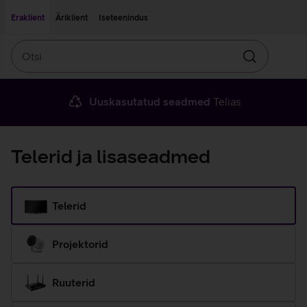
Liigu edasi põhisisu juurde
Ligipääsetavus
Eraklient
Äriklient
Iseteenindus
Otsi
Otsin
Uuskasutatud seadmed
Telias
Telerid ja lisaseadmed
Telerid
Projektorid
Ruuterid