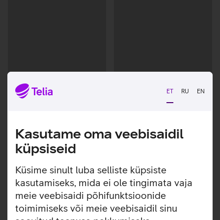
ET
RU
EN
Kasutame oma veebisaidil
küpsiseid
Andmete
Andmete
laadimine
laadimine
Küsime sinult luba selliste küpsiste
kasutamiseks, mida ei ole tingimata vaja
meie veebisaidi põhifunktsioonide
toimimiseks või meie veebisaidil sinu