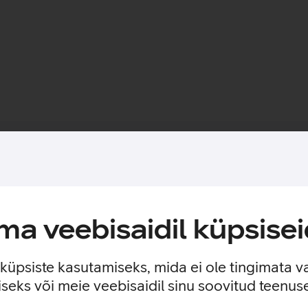
Toote saadavus
 originaaltooneriga.
a veebisaidil küpsisei
 Lihtne kasutada ja lihtne paigaldada. Ühe tindikassetiga on võim
 480, 490, MX320, 330, 340, 350
e küpsiste kasutamiseks, mida ei ole tingimata v
seks või meie veebisaidil sinu soovitud teenu