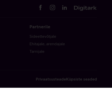
Partnerile
Sideettevõtjale
Ehitajale, arendajale
Tarnijale
Privaatsusteade
Küpsiste seaded