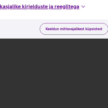
asjalike kirjelduste ja reeglitega
Keeldun mittevajalikest küpsistest