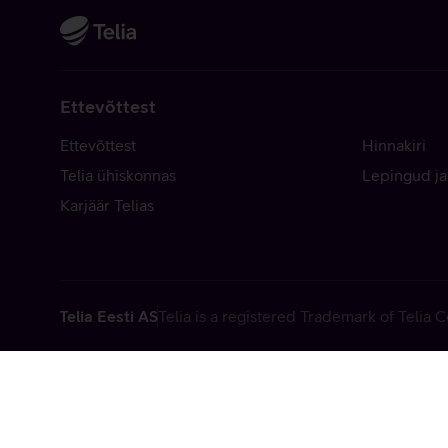
Ettevõttest
Ettevõttest
Hinnakiri
Telia ühiskonnas
Lepingud ja
Karjäär Telias
Telia Eesti AS
Telia is a registered Trademark of Telia