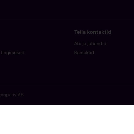
Telia kontaktid
Abi ja juhendid
 tingimused
Kontaktid
 Company AB