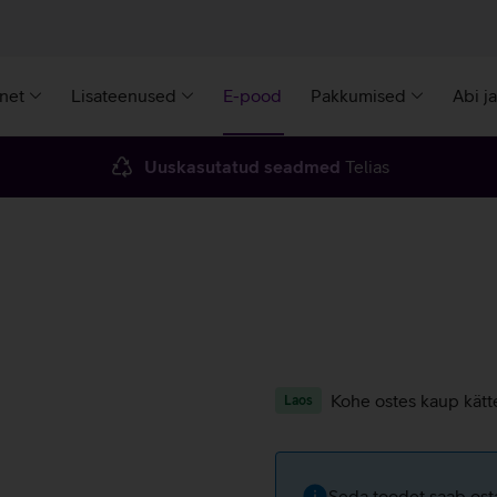
rnet
Lisateenused
E-pood
Pakkumised
Abi j
Uuskasutatud seadmed
Telias
Kohe ostes kaup kätt
Laos
Seda toodet saab osta 