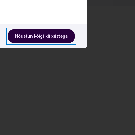
Nõustun kõigi küpsistega