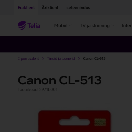
Liigu edasi põhisisu juurde
Ligipääsetavus
Eraklient
Äriklient
Iseteenindus
Mobiil
TV ja striiming
Inte
E-poe avaleht
Tindid ja toonerid
Canon CL-513
Canon CL-513
Tootekood: 2971b001