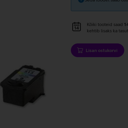
Andmete
Kõiki tooteid saad
1
laadimine
kehtib lisaks ka tasu
Lisan ostukorvi