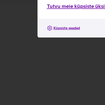
Tutvu meie küpsiste üksik
Küpsiste seaded