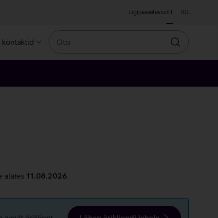
Ligipääsetavus
ET
RU
Otsi
a kontaktid
Otsin
e alates
11.08.2026
.
ainult äriklient.
Lähen ärikliendi lehele