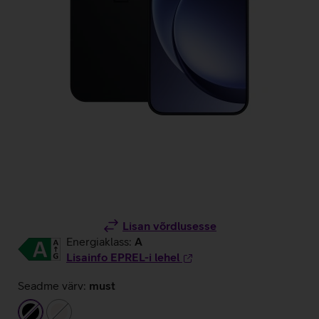
Lisan võrdlusesse
Energiaklass:
A
Lisainfo EPREL-i lehel
Seadme värv:
must
must
beež