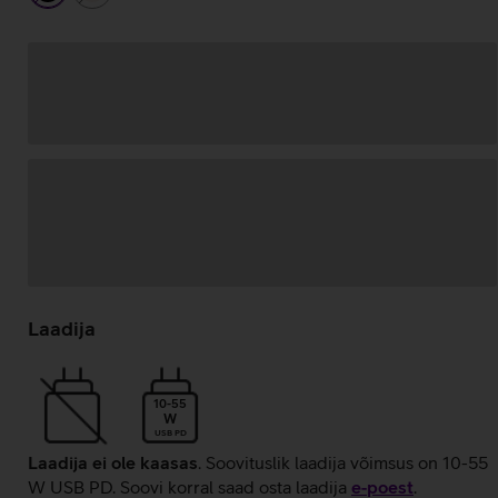
Andmete
laadimine
Laadija
10-55
W
USB PD
Laadija ei ole kaasas
. Soovituslik laadija võimsus on 10-55
W USB PD. Soovi korral saad osta laadija
e‑poest
.