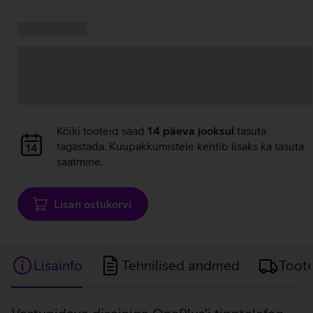
Kampaania
Andmete
pakkumised:
laadimine
Andmete
Kõiki tooteid saad
14 päeva jooksul
tasuta
laadimine
tagastada. Kuupakkumistele kehtib lisaks ka tasuta
saatmine.
Lisan ostukorvi
Lisainfo
Tehnilised andmed
Toot