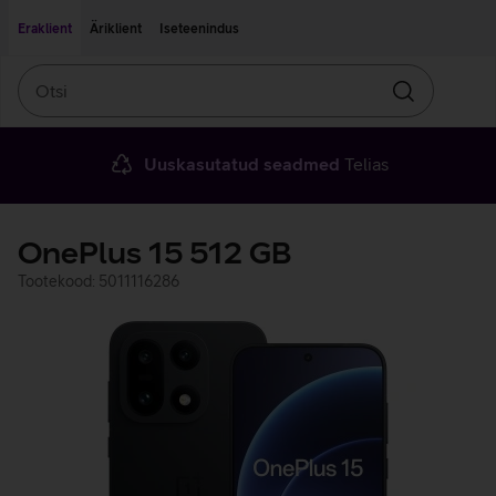
Liigu edasi põhisisu juurde
Ligipääsetavus
Eraklient
Äriklient
Iseteenindus
Otsi
Otsin
Uuskasutatud seadmed
Telias
OnePlus 15 512 GB
Tootekood: 5011116286