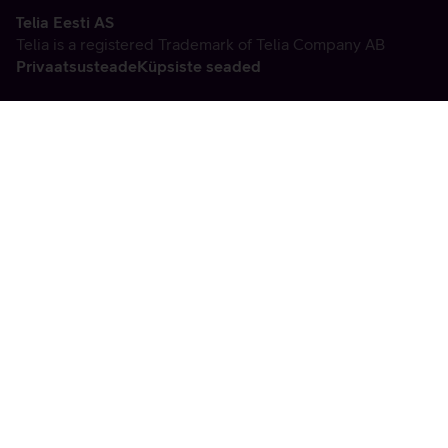
Telia Eesti AS
Telia is a registered Trademark of Telia Company AB
Privaatsusteade
Küpsiste seaded
Vabandame, tekkis
tehniline viga
tx:undefined:ut:null