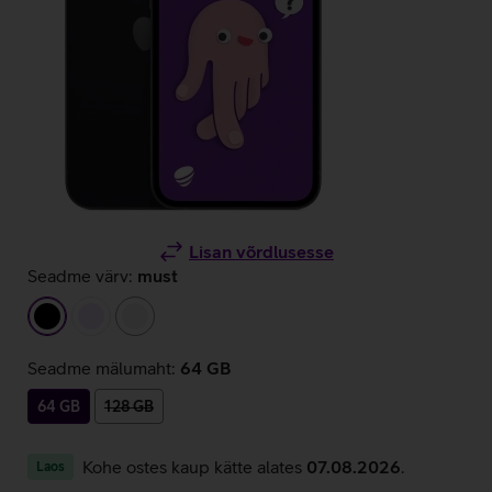
Lisan võrdlusesse
Seadme värv:
must
must
helelilla
valge
Seadme mälumaht:
64 GB
64 GB
128 GB
Kohe ostes kaup kätte alates
07.08.2026
.
Laos