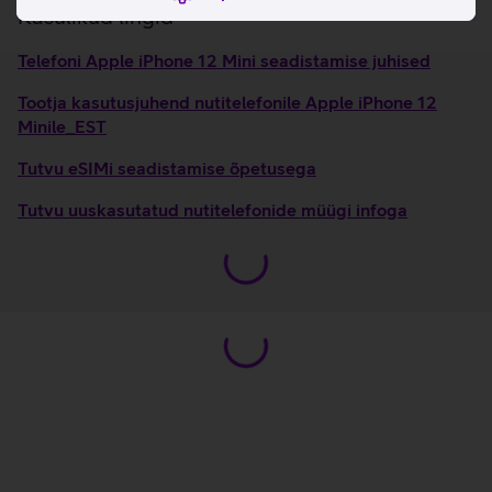
Kasulikud lingid
Telefoni Apple iPhone 12 Mini seadistamise juhised
Tootja kasutusjuhend nutitelefonile Apple iPhone 12
Minile_EST
Tutvu eSIMi seadistamise õpetusega
Tutvu uuskasutatud nutitelefonide müügi infoga