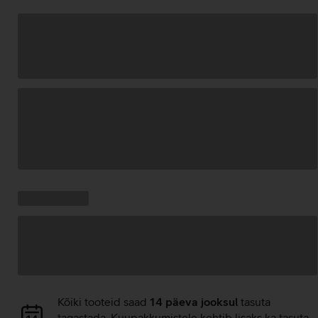
Andmete
laadimine
Kampaania
Andmete
pakkumised:
laadimine
Andmete
Kõiki tooteid saad
14 päeva jooksul
tasuta
laadimine
tagastada. Kuupakkumistele kehtib lisaks ka tasuta