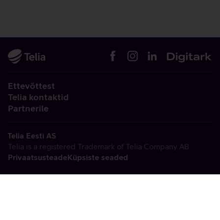
Ettevõttest
Telia kontaktid
Partnerile
Telia Eesti AS
Telia is a registered Trademark of Telia Company AB
Privaatsusteade
Küpsiste seaded