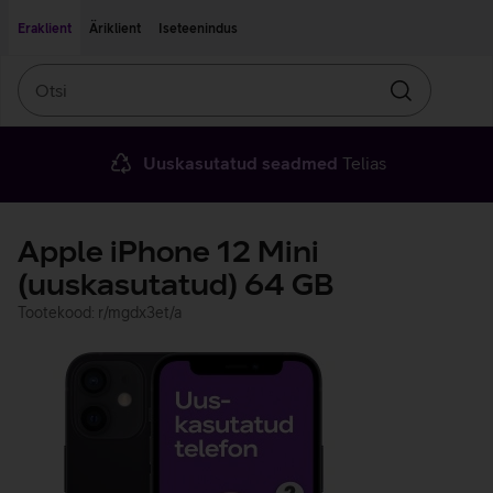
Liigu edasi põhisisu juurde
Ligipääsetavus
Eraklient
Äriklient
Iseteenindus
Otsi
Otsin
Uuskasutatud seadmed
Telias
Apple iPhone 12 Mini
(uuskasutatud) 64 GB
Tootekood: r/mgdx3et/a