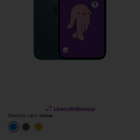
Lisan võrdlusesse
Seadme värv:
sinine
sinine
tumehall
kuldne