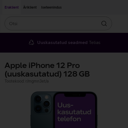
Liigu edasi põhisisu juurde
Ligipääsetavus
Eraklient
Äriklient
Iseteenindus
Otsi
Otsin
Uuskasutatud seadmed
Telias
Apple iPhone 12 Pro
(uuskasutatud) 128 GB
Tootekood: r/mgmn3et/a