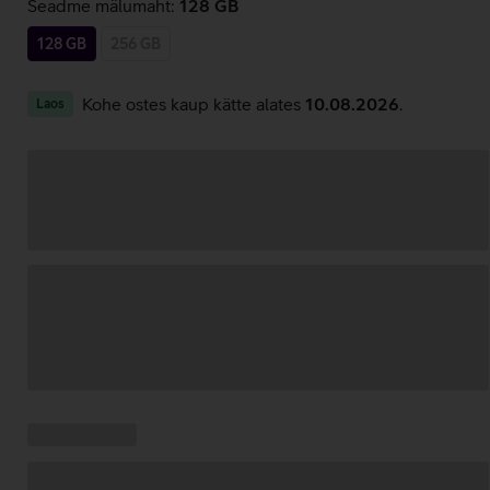
Seadme mälumaht:
128 GB
128 GB
256 GB
Kohe ostes kaup kätte alates
10.08.2026
.
Laos
Andmete
laadimine
Kampaania
Andmete
pakkumised:
laadimine