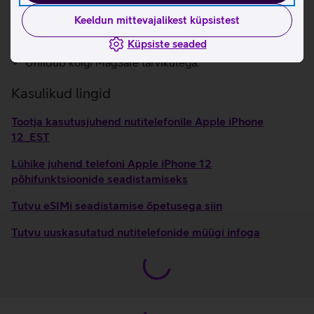
Super Retina XDR ekraan.
Kiirem LTE kuni 2 Gbps.
Keeldun mittevajalikest küpsistest
Tolmu- ja veekindel korpus (kuni 6 meetrit ja kuni 30
Küpsiste seaded
minutit, IP68).
Ühildub kõigi MagSafe tarvikutega.
Kasulikud lingid
Tootja kasutusjuhend nutitelefonile Apple iPhone
12_EST
Lühike juhend telefoni Apple iPhone 12
põhifunktsioonide seadistamiseks
Tutvu eSIMi seadistamise õpetusega siin
Tutvu uuskasutatud nutitelefonide müügi infoga