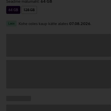
Seadme mälumaht:
64 GB
64 GB
128 GB
Kohe ostes kaup kätte alates
07.08.2026
.
Laos
Andmete
laadimine
Kampaania
Andmete
pakkumised:
laadimine