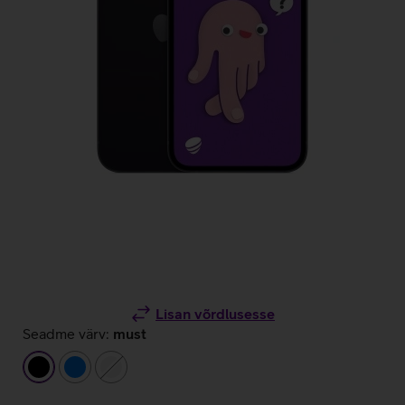
Lisan võrdlusesse
Seadme värv:
must
must
sinine
valge