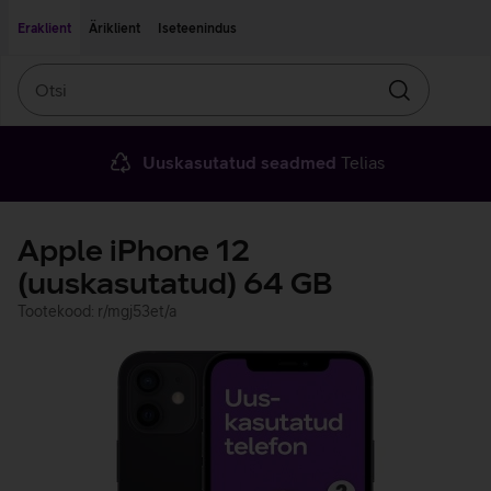
Liigu edasi põhisisu juurde
Ligipääsetavus
Eraklient
Äriklient
Iseteenindus
Otsi
Otsin
Uuskasutatud seadmed
Telias
Apple iPhone 12
(uuskasutatud) 64 GB
Tootekood: r/mgj53et/a