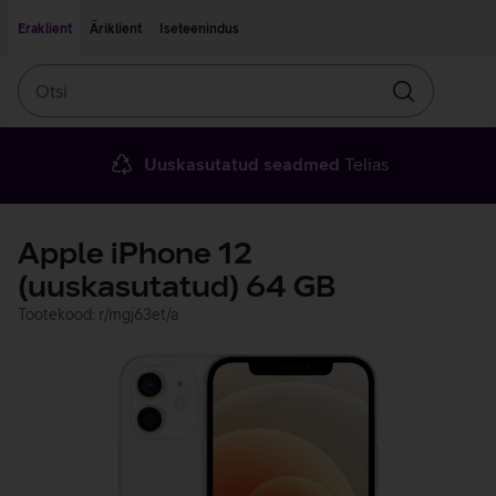
Liigu edasi põhisisu juurde
Ligipääsetavus
Eraklient
Äriklient
Iseteenindus
Otsi
Otsin
Uuskasutatud seadmed
Telias
Apple iPhone 12
(uuskasutatud) 64 GB
Tootekood: r/mgj63et/a