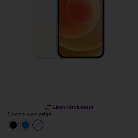
Lisan võrdlusesse
Seadme värv:
valge
must
sinine
valge