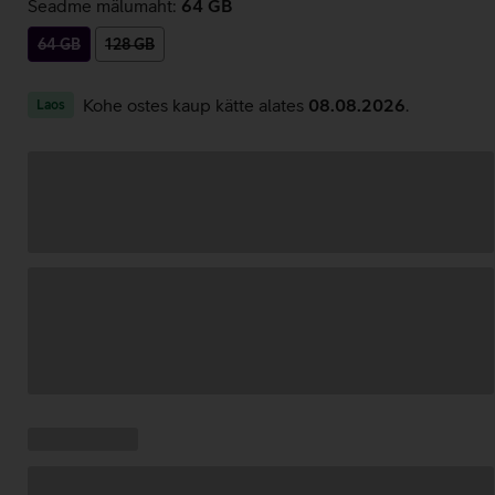
Seadme mälumaht:
64 GB
64 GB
128 GB
Kohe ostes kaup kätte alates
08.08.2026
.
Laos
Andmete
laadimine
Kampaania
Andmete
pakkumised:
laadimine