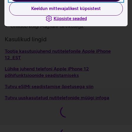
Super Retina XDR ekraan.
Kiirem LTE kuni 2 Gbps.
Keeldun mittevajalikest küpsistest
Tolmu- ja veekindel korpus (kuni 6 meetrit ja kuni 30
Küpsiste seaded
minutit, IP68).
Ühildub kõigi MagSafe tarvikutega.
Kasulikud lingid
Tootja kasutusjuhend nutitelefonile Apple iPhone
12_EST
Lühike juhend telefoni Apple iPhone 12
põhifunktsioonide seadistamiseks
Tutvu eSIMi seadistamise õpetusega siin
Tutvu uuskasutatud nutitelefonide müügi infoga