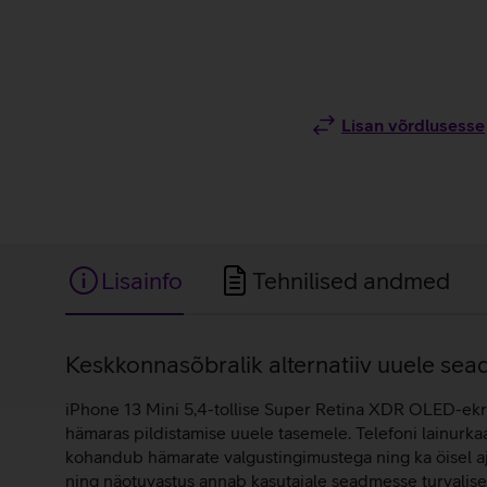
Lisan võrdlusesse
Lisainfo
Tehnilised andmed
Lisainfo
Keskkonnasõbralik alternatiiv uuele sea
iPhone 13 Mini 5,4-tollise Super Retina XDR OLED-ekraan
hämaras pildistamise uuele tasemele. Telefoni lainurk
kohandub hämarate valgustingimustega ning ka öisel aja
ning näotuvastus annab kasutajale seadmesse turvalise j