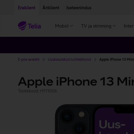
Liigu edasi põhisisu juurde
Ligipääsetavus
Eraklient
Äriklient
Iseteenindus
Mobiil
TV ja striiming
Inte
E-poe avaleht
Uuskasutatud nutitelefonid
Apple iPhone 13 Min
Apple iPhone 13 Mi
Tootekood: r9111006