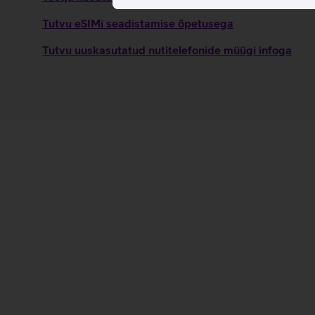
Tutvu eSIMi seadistamise õpetusega
Tutvu uuskasutatud nutitelefonide müügi infoga