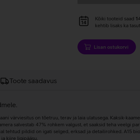
Andmete
Kõiki tooteid saad
1
laadimine
kehtib lisaks ka tasu
Lisan ostukorvi
Toote saadavus
dmele.
i värviesitus on tõetruu, terav ja laia ulatusega. Kaksik-kaamer
aamera salvestab 47% rohkem valgust, et saaksid teha veelgi p
l tehtud pildid on igati selged, erksad ja detailirohked. A15 bi
a kiire ligipääsu.