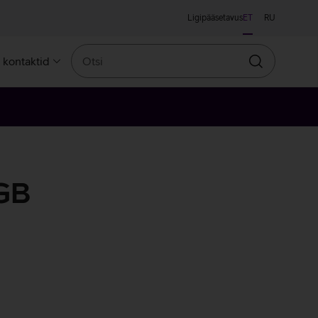
Ligipääsetavus
ET
RU
Otsi
a kontaktid
Otsin
 GB