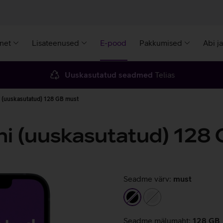
rnet
Lisateenused
E-pood
Pakkumised
Abi j
Uuskasutatud seadmed
Telias
i (uuskasutatud) 128 GB must
ni (uuskasutatud) 128
Seadme värv:
must
must
valge
Seadme mälumaht:
128 GB