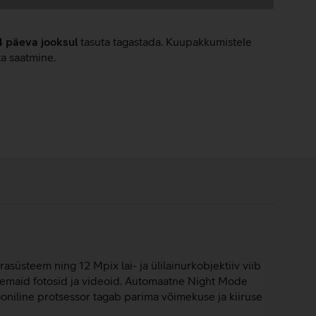
4 päeva jooksul
tasuta tagastada. Kuupakkumistele
ta saatmine.
asüsteem ning 12 Mpix lai- ja ülilainurkobjektiiv viib
aremaid fotosid ja videoid. Automaatne Night Mode
ooniline protsessor tagab parima võimekuse ja kiiruse