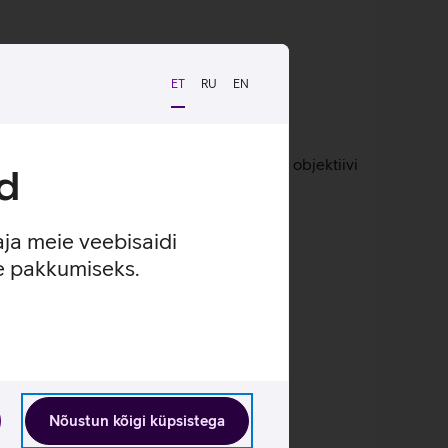
ET
RU
EN
liteedi parendamiseks stabiliseerib OIS objektiivi
d
asutada nutikat fookustamist.
aja meie veebisaidi
se pakkumiseks.
Nõustun kõigi küpsistega