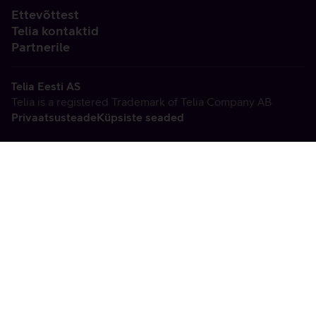
Ettevõttest
Telia kontaktid
Partnerile
Telia Eesti AS
Telia is a registered Trademark of Telia Company AB
Privaatsusteade
Küpsiste seaded