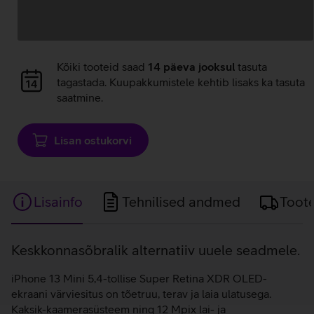
Andmete
Kõiki tooteid saad
14 päeva jooksul
tasuta
laadimine
tagastada. Kuupakkumistele kehtib lisaks ka tasuta
saatmine.
Lisan ostukorvi
Lisainfo
Tehnilised andmed
Toot
Lisainfo
Keskkonnasõbralik alternatiiv uuele seadmele.
iPhone 13 Mini 5,4-tollise Super Retina XDR OLED-
ekraani värviesitus on tõetruu, terav ja laia ulatusega.
Kaksik-kaamerasüsteem ning 12 Mpix lai- ja