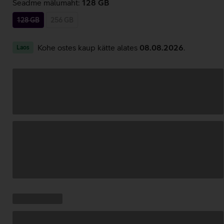
Seadme mälumaht:
128 GB
128 GB
256 GB
Kohe ostes kaup kätte alates
08.08.2026
.
Laos
Andmete
laadimine
Kampaania
Andmete
pakkumised:
laadimine