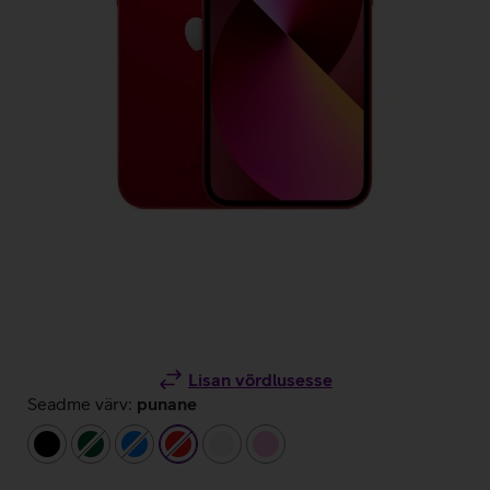
Lisan võrdlusesse
Seadme värv:
punane
must
tumeroheline
sinine
punane
valge
heleroosa