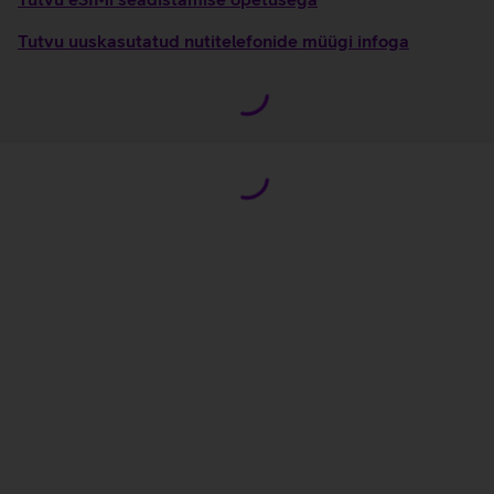
Tutvu uuskasutatud nutitelefonide müügi infoga