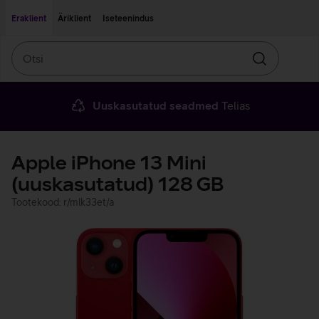
Liigu edasi põhisisu juurde
Ligipääsetavus
Eraklient
Äriklient
Iseteenindus
Otsi
Otsin
Uuskasutatud seadmed
Telias
Apple iPhone 13 Mini
(uuskasutatud) 128 GB
Tootekood: r/mlk33et/a