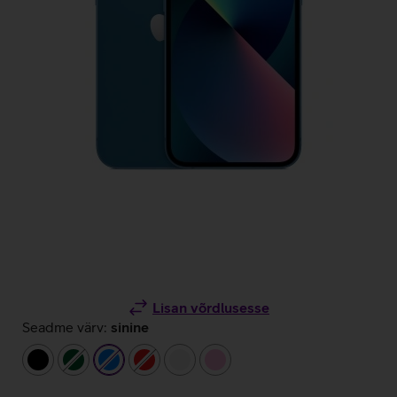
Lisan võrdlusesse
Seadme värv:
sinine
must
tumeroheline
sinine
punane
valge
heleroosa