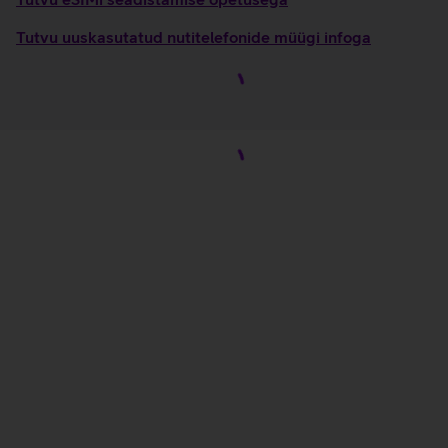
Tutvu uuskasutatud nutitelefonide müügi infoga