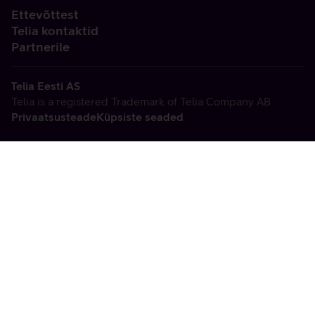
Ettevõttest
Telia kontaktid
Partnerile
Telia Eesti AS
Telia is a registered Trademark of Telia Company AB
Privaatsusteade
Küpsiste seaded