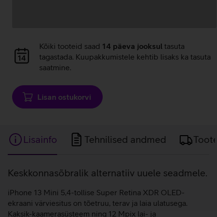
Andmete
Kõiki tooteid saad
14 päeva jooksul
tasuta
laadimine
tagastada. Kuupakkumistele kehtib lisaks ka tasuta
saatmine.
Lisan ostukorvi
Lisainfo
Tehnilised andmed
Toot
Lisainfo
Keskkonnasõbralik alternatiiv uuele seadmele.
iPhone 13 Mini 5,4-tollise Super Retina XDR OLED-
ekraani värviesitus on tõetruu, terav ja laia ulatusega.
Kaksik-kaamerasüsteem ning 12 Mpix lai- ja