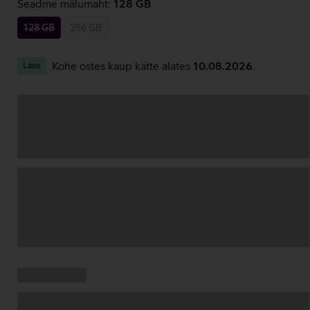
Seadme mälumaht:
128 GB
128 GB
256 GB
Kohe ostes kaup kätte alates
10.08.2026
.
Laos
Andmete
laadimine
Kampaania
Andmete
pakkumised:
laadimine