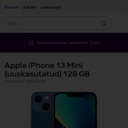
Liigu edasi põhisisu juurde
Ligipääsetavus
Eraklient
Äriklient
Iseteenindus
Otsi
Otsin
Uuskasutatud seadmed
Telias
Apple iPhone 13 Mini
(uuskasutatud) 128 GB
Tootekood: r/mlk43et/a