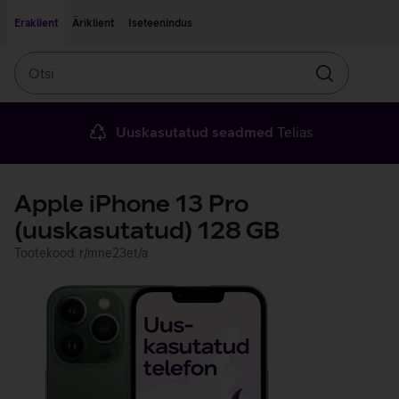
Liigu edasi põhisisu juurde
Ligipääsetavus
Eraklient
Äriklient
Iseteenindus
Otsi
Otsin
Uuskasutatud seadmed
Telias
Apple iPhone 13 Pro
(uuskasutatud) 128 GB
Tootekood: r/mne23et/a