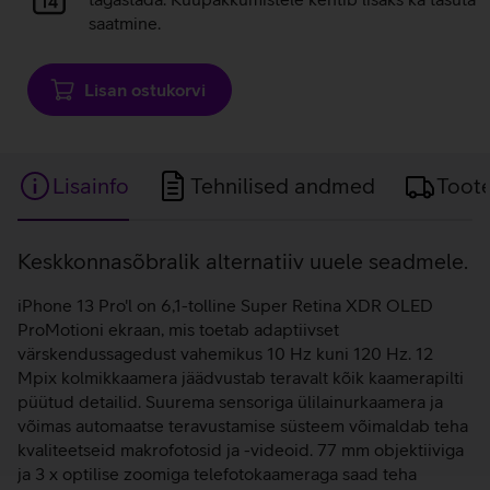
saatmine.
Lisan ostukorvi
Lisainfo
Tehnilised andmed
Toot
Lisainfo
Keskkonnasõbralik alternatiiv uuele seadmele.
iPhone 13 Pro'l on 6,1-tolline Super Retina XDR OLED
ProMotioni ekraan, mis toetab adaptiivset
värskendussagedust vahemikus 10 Hz kuni 120 Hz. 12
Mpix kolmikkaamera jäädvustab teravalt kõik kaamerapilti
püütud detailid. Suurema sensoriga ülilainurkaamera ja
võimas automaatse teravustamise süsteem võimaldab teha
kvaliteetseid makrofotosid ja -videoid. 77 mm objektiiviga
ja 3 x optilise zoomiga telefotokaameraga saad teha