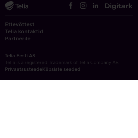
Ettevõttest
Telia kontaktid
Partnerile
Telia Eesti AS
Telia is a registered Trademark of Telia Company AB
Privaatsusteade
Küpsiste seaded