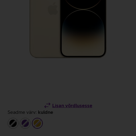
Lisan võrdlusesse
Seadme värv:
kuldne
must
tumelilla
kuldne