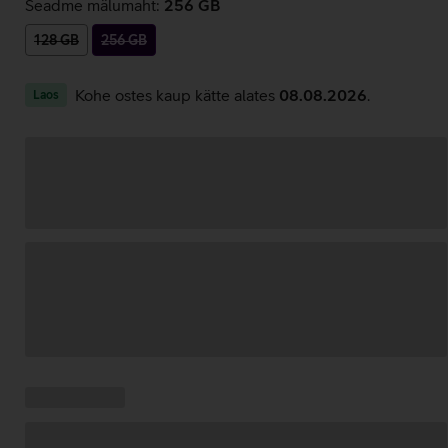
Seadme mälumaht:
256 GB
128 GB
256 GB
Kohe ostes kaup kätte alates
08.08.2026
.
Laos
Andmete
laadimine
Kampaania
Andmete
pakkumised:
laadimine