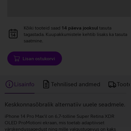
Andmete
Kõiki tooteid saad
14 päeva jooksul
tasuta
laadimine
tagastada. Kuupakkumistele kehtib lisaks ka tasuta
saatmine.
Lisan ostukorvi
Lisainfo
Tehnilised andmed
Toot
Lisainfo
Keskkonnasõbralik alternatiiv uuele seadmele.
iPhone 14 Pro Max'il on 6,7-tolline Super Retina XDR
OLED ProMotioni ekraan, mis toetab adaptiivset
värskendussagedust ning mille valgustugevus on kaks