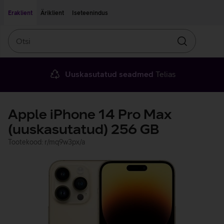
Liigu edasi põhisisu juurde
Ligipääsetavus
Eraklient
Äriklient
Iseteenindus
Otsi
Otsin
Uuskasutatud seadmed
Telias
Apple iPhone 14 Pro Max
(uuskasutatud) 256 GB
Tootekood: r/mq9w3px/a