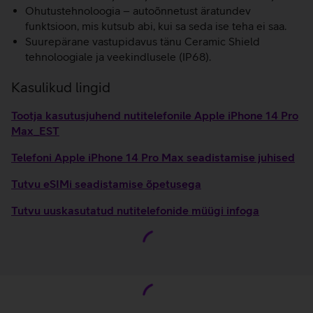
Ohutustehnoloogia – autoõnnetust äratundev
funktsioon, mis kutsub abi, kui sa seda ise teha ei saa.
Suurepärane vastupidavus tänu Ceramic Shield
tehnoloogiale ja veekindlusele (IP68).
Kasulikud lingid
Tootja kasutusjuhend nutitelefonile Apple iPhone 14 Pro
Max_EST
Telefoni Apple iPhone 14 Pro Max seadistamise juhised
Tutvu eSIMi seadistamise õpetusega
Tutvu uuskasutatud nutitelefonide müügi infoga