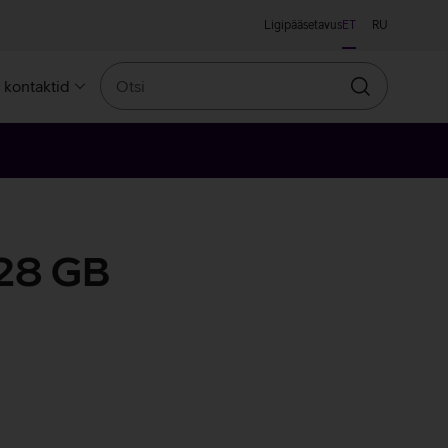
Ligipääsetavus
ET
RU
Otsi
a kontaktid
Otsin
28 GB