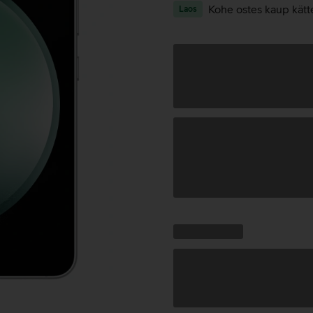
Kohe ostes kaup kätt
Laos
Andmete
laadimine
Kampaania
Andmete
pakkumised:
laadimine