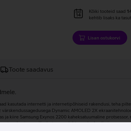
Andmete
Kõiki tooteid saad
1
laadimine
kehtib lisaks ka tasu
Lisan ostukorvi
Toote saadavus
dmele.
d kasutada internetti ja internetipõhiseid rakendusi, teha pilte
 Hz värskendussagedusega Dynamic AMOLED 2X ekraanitehnoloogi
as ja kiire Samsung Exynos 2200 kaheksatuumaline protsessor, m
atiivne tegelemine meilivahetusega. Juhtmevaba laadimisega vee- 
sid ka pimedas. Seadmega on võimalik salvestada detailset 8K r