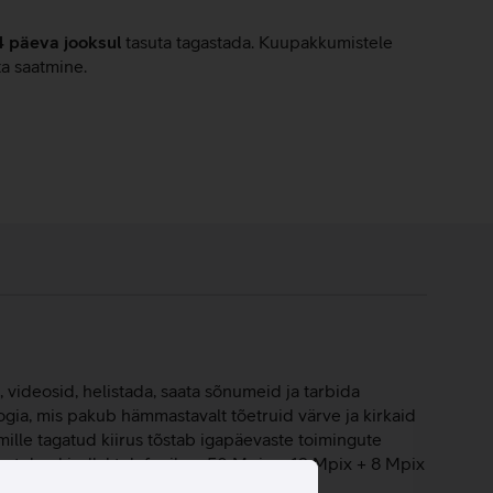
4 päeva jooksul
tasuta tagastada. Kuupakkumistele
ta saatmine.
, videosid, helistada, saata sõnumeid ja tarbida
a, mis pakub hämmastavalt tõetruid värve ja kirkaid
ille tagatud kiirus tõstab igapäevaste toimingute
ja tolmukindlal telefonil on 50 Mpix + 12 Mpix + 8 Mpix
esolutsioonis videot.