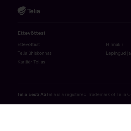
Ettevõttest
Ettevõttest
Hinnakiri
Telia ühiskonnas
Lepingud ja
Karjäär Telias
Telia Eesti AS
Telia is a registered Trademark of Telia