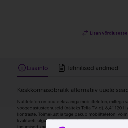
Lisan võrdlusesse
Lisainfo
Tehnilised andmed
Lisainfo
Keskkonnasõbralik alternatiiv uuele sea
Nutitelefon on puuteekraaniga mobiiltelefon, millega saa
voogedastusteenuseid (näiteks Telia TV-d). 6,4’' 120
kontraste. Toimekust ja tuge pakub mobiiltelefoni võim
kvaliteeti, olgu selleks internetis surfamine või oper
tagumised kaamerad, mis teevad erksaid ja selgeid foto