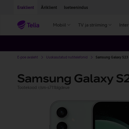
Liigu edasi põhisisu juurde
Ligipääsetavus
Eraklient
Äriklient
Iseteenindus
Mobiil
TV ja striiming
Inte
E-poe avaleht
Uuskasutatud nutitelefonid
Samsung Galaxy S23 
Samsung Galaxy S2
Tootekood: r/sm-s711blgdeue