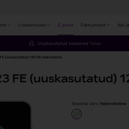
rnet
Lisateenused
E-pood
Pakkumised
Abi j
Uuskasutatud seadmed
Telias
FE (uuskasutatud) 128 GB heleroheline
3 FE (uuskasutatud) 1
Seadme värv:
heleroheline
heleroheline