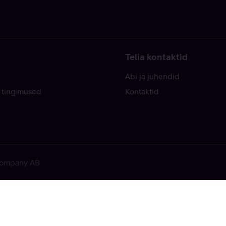
Telia kontaktid
Abi ja juhendid
 tingimused
Kontaktid
 Company AB