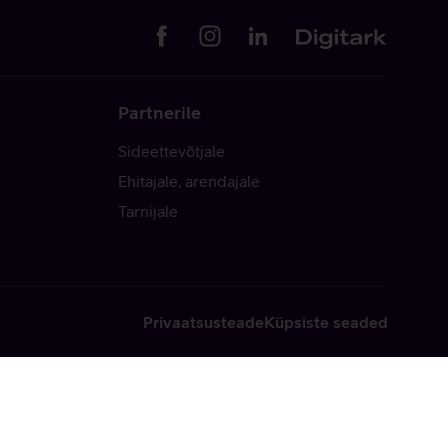
Partnerile
Sideettevõtjale
Ehitajale, arendajale
Tarnijale
Privaatsusteade
Küpsiste seaded