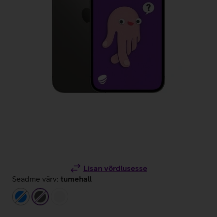
Lisan võrdlusesse
Seadme värv:
tumehall
sinine
tumehall
hõbedane