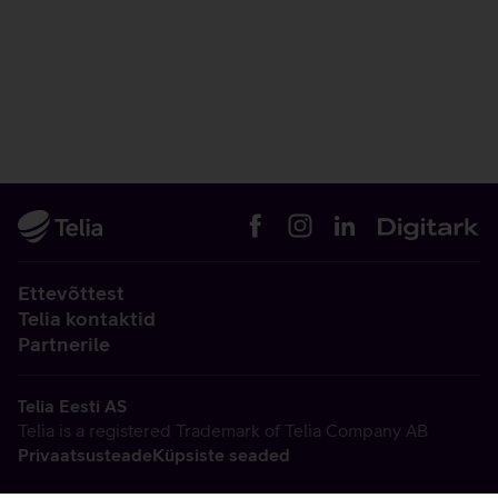
Ettevõttest
Telia kontaktid
Partnerile
Telia Eesti AS
Telia is a registered Trademark of Telia Company AB
Privaatsusteade
Küpsiste seaded