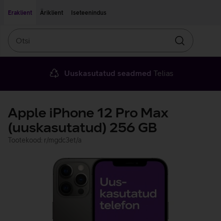
Liigu edasi põhisisu juurde
Ligipääsetavus
Eraklient
Äriklient
Iseteenindus
Otsi
Otsin
Uuskasutatud seadmed
Telias
Apple iPhone 12 Pro Max
(uuskasutatud) 256 GB
Tootekood: r/mgdc3et/a