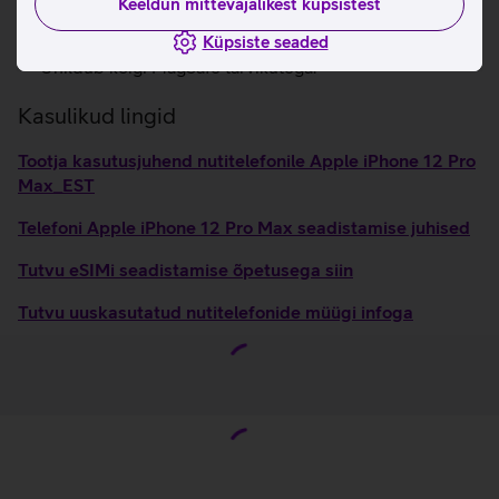
Keeldun mittevajalikest küpsistest
Tolmu- ja veekindel korpus (kuni 6 meetrit ja kuni 30
Küpsiste seaded
minutit, IP68).
Ühildub kõigi MagSafe tarvikutega.
Kasulikud lingid
Tootja kasutusjuhend nutitelefonile Apple iPhone 12 Pro
Max_EST
Telefoni Apple iPhone 12 Pro Max seadistamise juhised
Tutvu eSIMi seadistamise õpetusega siin
Tutvu uuskasutatud nutitelefonide müügi infoga