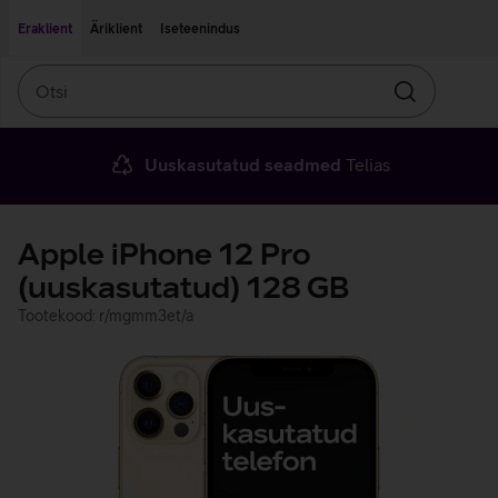
Liigu edasi põhisisu juurde
Ligipääsetavus
Eraklient
Äriklient
Iseteenindus
Otsi
Otsin
Uuskasutatud seadmed
Telias
Apple iPhone 12 Pro
(uuskasutatud) 128 GB
Tootekood: r/mgmm3et/a