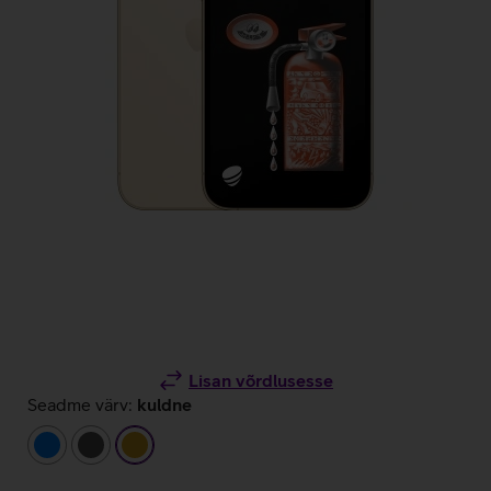
Lisan võrdlusesse
Seadme värv:
kuldne
sinine
tumehall
kuldne