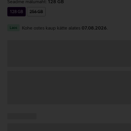
Seadme mälumaht:
128 GB
128 GB
256 GB
Kohe ostes kaup kätte alates
07.08.2026
.
Laos
Andmete
laadimine
Kampaania
Andmete
pakkumised:
laadimine