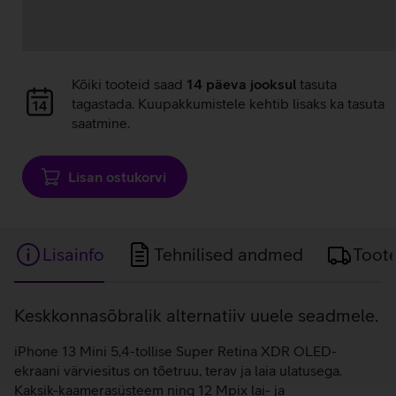
Andmete
Kõiki tooteid saad
14 päeva jooksul
tasuta
laadimine
tagastada. Kuupakkumistele kehtib lisaks ka tasuta
saatmine.
Lisan ostukorvi
Lisainfo
Tehnilised andmed
Toot
Lisainfo
Keskkonnasõbralik alternatiiv uuele seadmele.
iPhone 13 Mini 5,4-tollise Super Retina XDR OLED-
ekraani värviesitus on tõetruu, terav ja laia ulatusega.
Kaksik-kaamerasüsteem ning 12 Mpix lai- ja