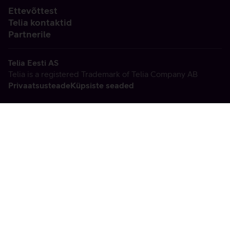
Ettevõttest
Telia kontaktid
Partnerile
Telia Eesti AS
Telia is a registered Trademark of Telia Company AB
Privaatsusteade
Küpsiste seaded