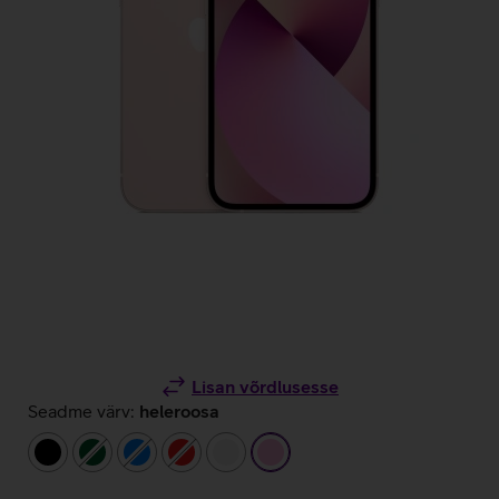
Lisan võrdlusesse
Seadme värv:
heleroosa
must
tumeroheline
sinine
punane
valge
heleroosa