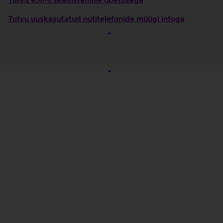
Tutvu uuskasutatud nutitelefonide müügi infoga