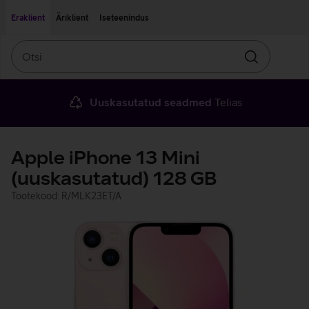
Liigu edasi põhisisu juurde
Ligipääsetavus
Eraklient
Äriklient
Iseteenindus
Otsi
Otsin
Uuskasutatud seadmed
Telias
Apple iPhone 13 Mini
(uuskasutatud) 128 GB
Tootekood: R/MLK23ET/A