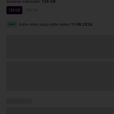
Seadme mälumaht:
128 GB
128 GB
256 GB
Kohe ostes kaup kätte alates
11.08.2026
.
Laos
Andmete
laadimine
Kampaania
Andmete
pakkumised:
laadimine